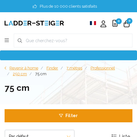
Plus de 10 000 clients satisfaits
0
0
Revenir à home
Finder
7 mètres
Professionnel
250 cm
75 cm
75 cm
Filter
Liste