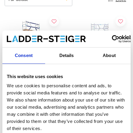
Consent
Details
About
This website uses cookies
We use cookies to personalise content and ads, to
Échafaudage roulant ASC
Échafaudage roulant
provide social media features and to analyse our traffic.
AGS Pro single 75 x 250 x
EuroScaffold Original
We also share information about your use of our site with
7,2 m hauteur travail
75x250 hauteur travail 7,2
our social media, advertising and analytics partners who
€2.269,00
m
€1.949,00
€2.806,62
€2.119,00
HT
HT
may combine it with other information that you’ve
provided to them or that they’ve collected from your use
Afficher le produit
Afficher le produit
of their services.