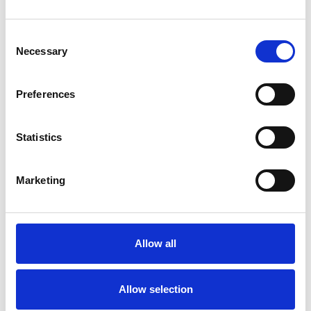
Consent
Necessary
Selection
Preferences
Statistics
Marketing
Échafaudage roulant ASC
AGS Pro double 75 x 250
x 7,2 m hauteur travail
Allow all
€2.829,00
€3.505,51
HT
Afficher le produit
Allow selection