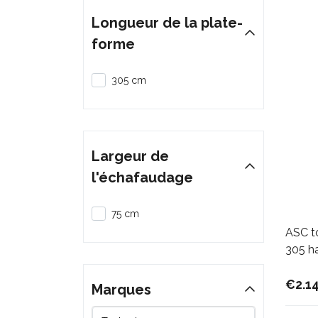
Longueur de la plate-
forme
305 cm
Largeur de
l'échafaudage
75 cm
ASC to
305 ha
€2.1
Marques