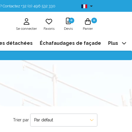
? Contactez +32 (0) 496 532 330
Disponibles de stock
0
0
Se connecter
Favoris
Devis
Panier
es détachées
Échafaudages de façade
Plus
Trier par