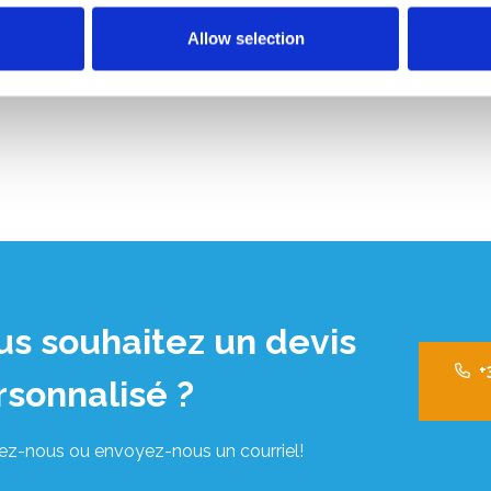
Allow selection
us souhaitez un devis
+
rsonnalisé ?
ez-nous ou envoyez-nous un courriel!