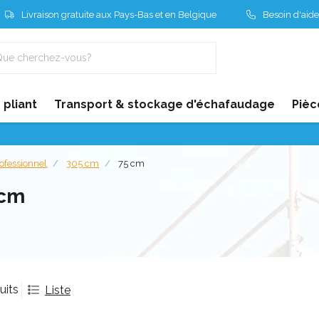
Livraison gratuite aux Pays-Bas et en Belgique
Besoin d'aide
pliant
Transport & stockage d'échafaudage
Pièc
ofessionnel
305 cm
75 cm
 cm
uits
Liste