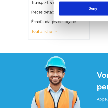
Transport & stockage d'échafaudage
Deny
Pièces détachées
Échafaudages de façade
Tout afficher
Vo
pe
Appel