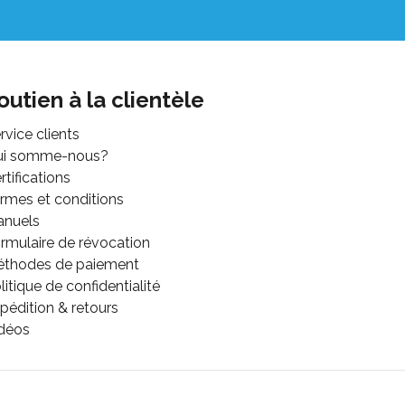
outien à la clientèle
rvice clients
ui somme-nous?
rtifications
rmes et conditions
anuels
rmulaire de révocation
thodes de paiement
litique de confidentialité
pédition & retours
déos