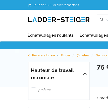
Plus de 10 000 clients satisfaits
Échafaudages roulants
Échafaudages 
Revenir à home
Finder
7 mètres
Semi-pr
75
Hauteur de travail
maximale
7 mètres
1 prod