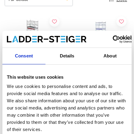
Consent
Details
About
This website uses cookies
We use cookies to personalise content and ads, to
Altrex MiTOWER Plus
EuroScaffold
provide social media features and to analyse our traffic.
échafaudage roulant
échafaudage ONE XL
We also share information about your use of our site with
hauteur de travail 8 m
75x165 hauteur de travail
our social media, advertising and analytics partners who
€5.122,00
8,20 m
€3.241,00
€6.185,00
€4.021,15
HT
HT
may combine it with other information that you’ve
provided to them or that they’ve collected from your use
Afficher le produit
Afficher le produit
of their services.