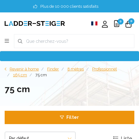
Plus de 10 000 clients satisfaits
0
0
Revenir à home
Finder
8 mètres
Professionnel
165 cm
75 cm
75 cm
Filter
Liste