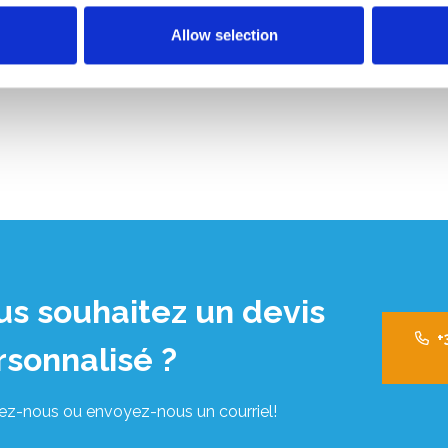
Allow selection
us souhaitez un devis
+
rsonnalisé ?
ez-nous ou envoyez-nous un courriel!