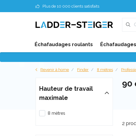
Plus de 10 000 clients satisfaits
Échafaudages roulants
Échafaudages 
Revenir à home
Finder
8 mètres
Profess
90
Hauteur de travail
maximale
8 mètres
2 prod