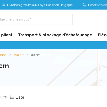
Livraison gratuite aux Pays-Bas et en Belgique
Besoin d'aide
pliant
Transport & stockage d'échafaudage
Pièc
ionnel
190 cm
90 cm
 cm
uits
Liste