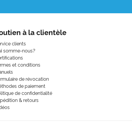
outien à la clientèle
rvice clients
ui somme-nous?
rtifications
rmes et conditions
anuels
rmulaire de révocation
thodes de paiement
litique de confidentialité
pédition & retours
déos