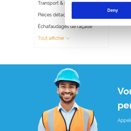
Transport & stockage d'échafaudage
Deny
Pièces détachées
Échafaudages de façade
Tout afficher
Vo
pe
Appel