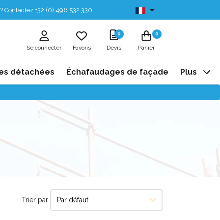
? Contactez +32 (0) 496 532 330
Disponibles de stock
0
0
Se connecter
Favoris
Devis
Panier
es détachées
Échafaudages de façade
Plus
Trier par