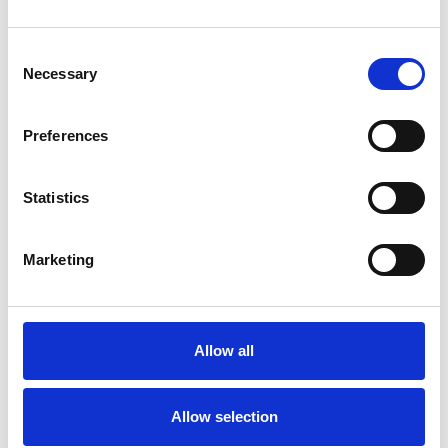
Consent
Necessary
Selection
Preferences
Statistics
Marketing
Échafaudage roulant ASC
Échafaudage d'escalier
AGS Pro double 135 x 305
ASC 135x305 - 8 m
x 8,2 m hauteur travail
hauteur de travail
Allow all
€4.229,00
€5.746,00
€5.245,46
€7.128,32
HT
HT
Afficher le produit
Afficher le produit
Allow selection