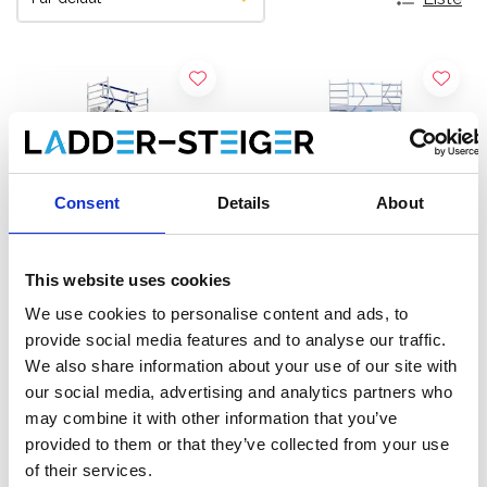
Consent
Details
About
This website uses cookies
We use cookies to personalise content and ads, to
Échafaudage roulant ASC
Échafaudage roulant
provide social media features and to analyse our traffic.
AGS Pro single 135 x 305 x
EuroScaffold Original
We also share information about your use of our site with
8,2 m hauteur travail
135x305 hauteur travail
our social media, advertising and analytics partners who
€3.539,00
8,2 m
€3.039,00
€4.380,51
€3.760,64
HT
HT
may combine it with other information that you’ve
provided to them or that they’ve collected from your use
Afficher le produit
Afficher le produit
of their services.