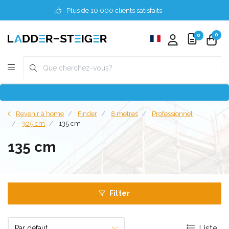
Plus de 10 000 clients satisfaits
0
0
Revenir à home
Finder
8 mètres
Professionnel
305 cm
135 cm
135 cm
Filter
Liste