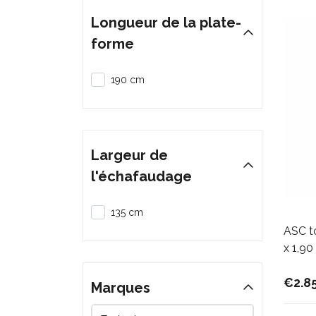
Longueur de la plate-
forme
190 cm
Largeur de
l'échafaudage
135 cm
ASC to
x 1,90
€2.8
Marques