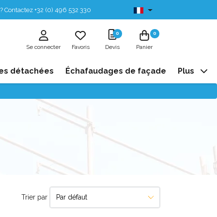
? Contactez +32 (0) 496 532 330
Disponibles de stock
0
0
Se connecter
Favoris
Devis
Panier
es détachées
Échafaudages de façade
Plus
Trier par