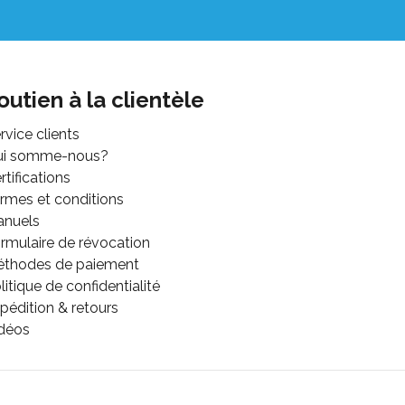
outien à la clientèle
rvice clients
ui somme-nous?
rtifications
rmes et conditions
anuels
rmulaire de révocation
thodes de paiement
litique de confidentialité
pédition & retours
déos