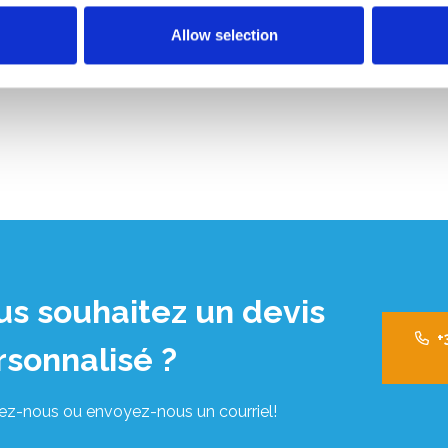
Allow selection
us souhaitez un devis
+
rsonnalisé ?
ez-nous ou envoyez-nous un courriel!