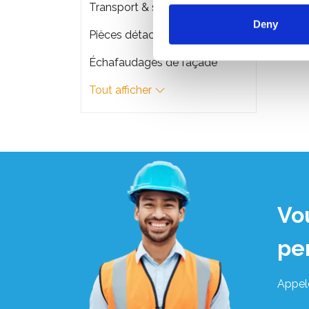
Transport & stockage d'échafaudage
Deny
Pièces détachées
Échafaudages de façade
Tout afficher
Vo
pe
Appel