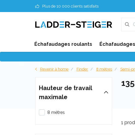
Plus de 10 000 clients satisfaits
Échafaudages roulants
Échafaudages 
Revenir à home
Finder
8 mètres
Semi-pr
13
Hauteur de travail
maximale
8 mètres
1 prod