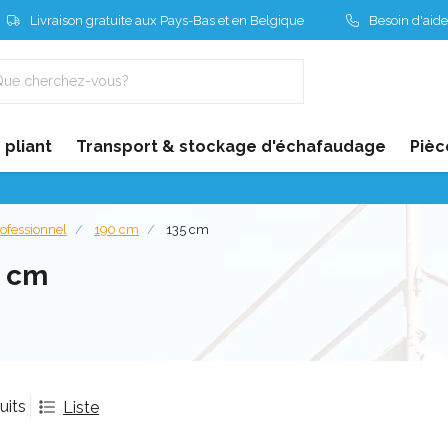
Livraison gratuite aux Pays-Bas et en Belgique
Besoin d'aide
pliant
Transport & stockage d'échafaudage
Pièc
ofessionnel
190 cm
135 cm
5 cm
uits
Liste