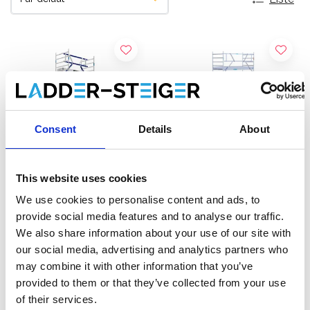
Consent
Details
About
This website uses cookies
We use cookies to personalise content and ads, to
Échafaudage roulant ASC
Échafaudage roulant
provide social media features and to analyse our traffic.
AGS Pro single 135 x 250 x
EuroScaffold Original
We also share information about your use of our site with
9,2 m hauteur travail
135x250 hauteur travail
our social media, advertising and analytics partners who
€3.489,00
9,2 m
€3.059,00
€4.327,73
€3.793,68
HT
HT
may combine it with other information that you’ve
provided to them or that they’ve collected from your use
Afficher le produit
Afficher le produit
of their services.