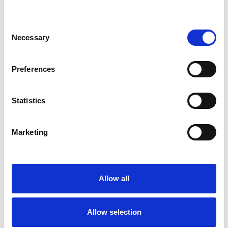
Consent
Necessary
Selection
Preferences
Statistics
Marketing
Échafaudage roulant ASC
AGS Pro double 135 x 250
x 9,2 m hauteur travail
Allow all
€4.179,00
€5.177,62
HT
Afficher le produit
Allow selection