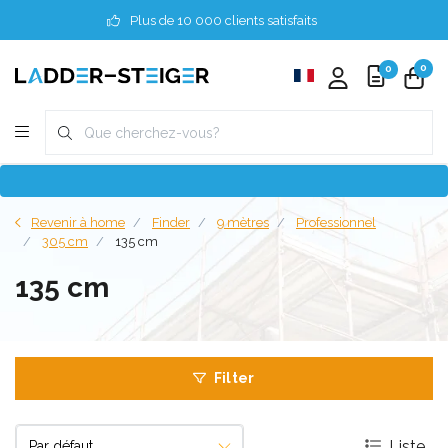
Plus de 10 000 clients satisfaits
0
0
Revenir à home
Finder
9 mètres
Professionnel
305 cm
135 cm
135 cm
Filter
Liste