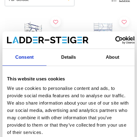
Consent
Details
About
This website uses cookies
We use cookies to personalise content and ads, to
Échafaudage roulant ASC
Échafaudage roulant
provide social media features and to analyse our traffic.
AGS Pro single 135 x 305 x
EuroScaffold Original
We also share information about your use of our site with
9,2 m hauteur travail
135x305 hauteur travail
our social media, advertising and analytics partners who
€3.669,00
9,2 m
€3.289,00
€4.540,27
€4.080,76
HT
HT
may combine it with other information that you’ve
provided to them or that they’ve collected from your use
Afficher le produit
Afficher le produit
of their services.