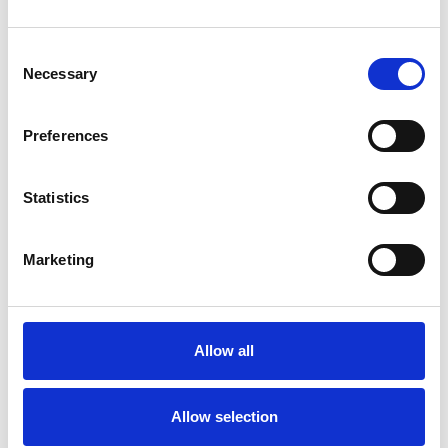
Consent
Necessary
Selection
Preferences
Statistics
Marketing
Échafaudage roulant ASC
AGS Pro double 135 x 305
x 9,2 m hauteur travail
Allow all
€4.359,00
€5.405,21
HT
Afficher le produit
Allow selection