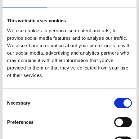
This website uses cookies
We use cookies to personalise content and ads, to
provide social media features and to analyse our traffic.
We also share information about your use of our site with
our social media, advertising and analytics partners who
may combine it with other information that you’ve
provided to them or that they’ve collected from your use
of their services.
Little Giant Safety Cage
Escabeau 8 marches
Consent
escabeau en fibre 8
Jumbo SuperPRO
Necessary
Selection
marches
€1.119,00
€291,00
€1.359,00
HT
HT
Preferences
Afficher le produit
Afficher le produit