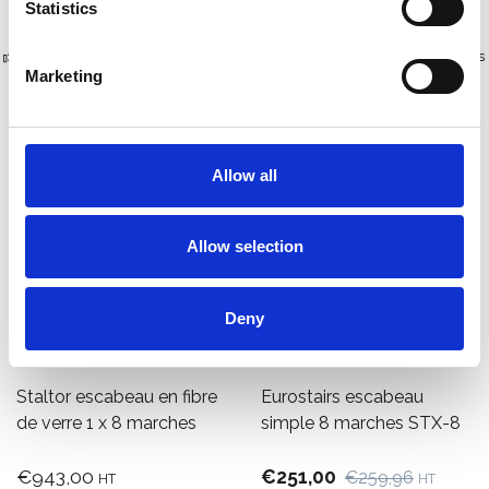
Statistics
Plus de 10 000 clients satisfaits
Livraison gratuite aux Pays-Bas
Marketing
et en Belgique
Allow all
Allow selection
Deny
Staltor escabeau en fibre
Eurostairs escabeau
de verre 1 x 8 marches
simple 8 marches STX-8
€943,00
€251,00
€259,96
HT
HT