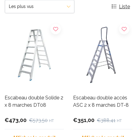
Liste
Escabeau double Solide 2
Escabeau double accès
x 8 marches DT08
ASC 2 x 8 marches DT-8
€473,00
€351,00
€573,50
€388,41
HT
HT