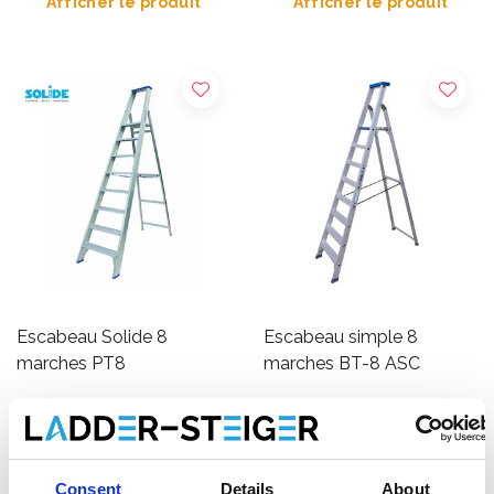
Afficher le produit
Afficher le produit
Escabeau Solide 8
Escabeau simple 8
marches PT8
marches BT-8 ASC
€406,00
€300,00
€488,26
€328,49
HT
HT
Afficher le produit
Afficher le produit
Consent
Details
About