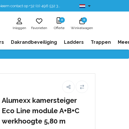
eem contact op +32 (0) 496 532 330
Leverbaar uit voorraad
0
0
Inloggen
Favorieten
Offerte
Winkelwagen
rs
Dakrandbeveiliging
Ladders
Trappen
Mee
Alumexx kamersteiger
Eco Line module A+B+C
werkhoogte 5,80 m