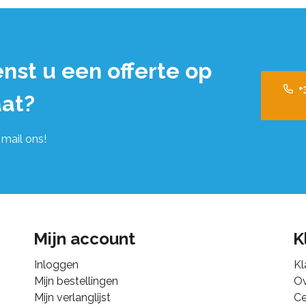
nst u een offerte op
+
at?
 mail ons!
Mijn account
K
Inloggen
Kl
Mijn bestellingen
Ov
Mijn verlanglijst
Ce