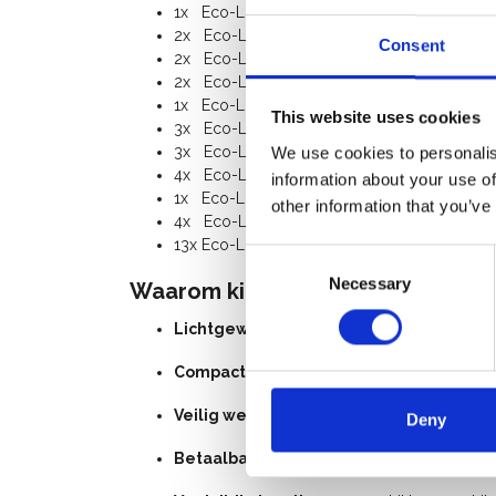
1x Eco-Line 6-sports vouwframe
2x Eco-Line opbouwframe
Consent
2x Eco-Line leuningframe
2x Eco-Line platform met luik, hout
1x Eco-Line dubbele horizontaal schoor
This website uses cookies
3x Eco-Line horizontaal schoor
3x Eco-Line diagonaal schoor
We use cookies to personalis
4x Eco-Line geremd zwenkwiel 100 mm (ru
information about your use of
1x Eco-Line kantplankenset hout
other information that you’ve
4x Eco-Line stabilisator
13x Eco-Line borgclips
Consent
Necessary
Selection
Waarom kiezen voor de Alumexx 
Lichtgewicht aluminium
– eenvoudig te v
Compact formaat
– past door vrijwel elke
Veilig werken op hoogte
– stabiele constru
Deny
Betaalbare kwaliteit
– de betrouwbare keu