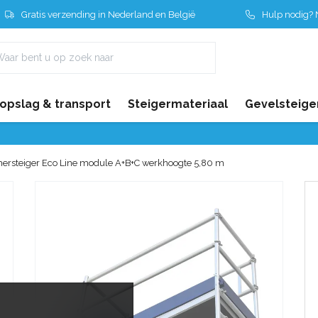
Gratis verzending in Nederland en België
Hulp nodig? N
 opslag & transport
Steigermateriaal
Gevelsteige
rsteiger Eco Line module A+B+C werkhoogte 5,80 m