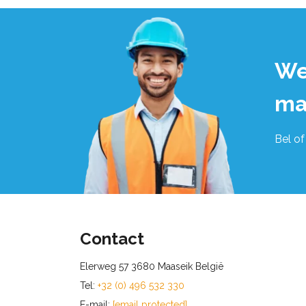
We
ma
Bel of
Contact
Elerweg 57 3680 Maaseik België
Tel:
+32 (0) 496 532 330
E-mail:
[email protected]