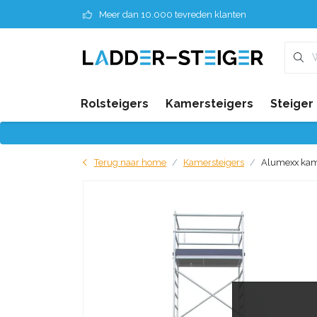
Meer dan 10.000 tevreden klanten
Rolsteigers
Kamersteigers
Steiger
Terug naar home
Kamersteigers
Alumexx kame