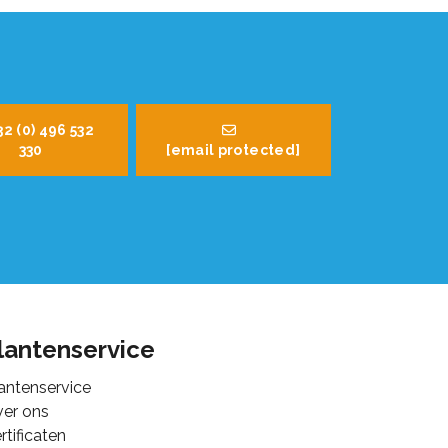
32 (0) 496 532
330
[email protected]
lantenservice
antenservice
er ons
rtificaten