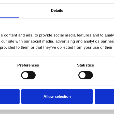
Details
e content and ads, to provide social media features and to analy
bber)
 our site with our social media, advertising and analytics partn
 provided to them or that they’ve collected from your use of their
Preferences
Statistics
kamersteiger Eco-Line?
erplaatsen en op te bouwen.
 deuropening, ideaal voor binnengebruik.
ctie en antislip platform.
Allow selection
ze van Alumexx voor particulier gebruik.