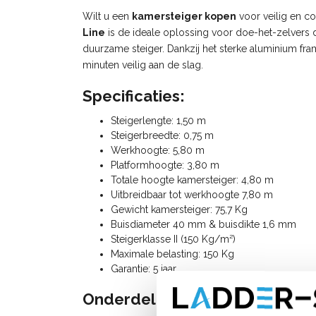
Wilt u een
kamersteiger kopen
voor veilig en c
Line
is de ideale oplossing voor doe-het-zelvers 
duurzame steiger. Dankzij het sterke aluminium f
minuten veilig aan de slag.
Specificaties:
Steigerlengte: 1,50 m
Steigerbreedte: 0,75 m
Werkhoogte: 5,80 m
Platformhoogte: 3,80
m
Totale hoogte kamersteiger: 4,80 m
Uitbreidbaar tot werkhoogte 7,80 m
Gewicht kamersteiger: 75,7 Kg
Buisdiameter 40 mm & buisdikte 1,6 mm
Steigerklasse II (150 Kg/m²)
Maximale belasting: 150 Kg
Garantie: 5 jaar
Onderdelenlijst: