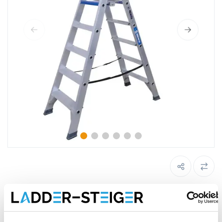
ASC dubbele trap 2 x 6 treden DT-6
Maak een keuze: