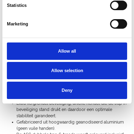
Statistics
Product informatie
Vergelijkbare producten
Marketing
Beschrijving
ASC A-Line dubbele trapladder 6 treden DT6
Allow all
De ASC dubbele trap 2x6 treden is zeer robuust, sterk en toch
licht in gewicht. De treden hebben een breed sta vlak met
Allow selection
antislipprofiel. Alle treden zijn gefelst, gelast en nog eens extra
opgesloten in het profiel. De trapladder is onderaan voorzien
van kwalitatieve antislipdoppen voor optimale veiligheid &
Deny
levensduur.
Extra vergrendel beveiliging, unieke hendel die de trap in
beveiliging stand drukt en daardoor een optimale
stabiliteit garandeert.
Gefabriceerd uit hoogwaardig geanodiseerd aluminium
(geen vuile handen).