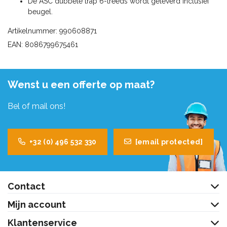
De ASC dubbele trap 6-treeds wordt geleverd inclusief
beugel.
Artikelnummer: 990608871
EAN: 8086799675461
Wenst u een offerte op maat?
Bel of mail ons!
+32 (0) 496 532 330
[email protected]
Contact
Mijn account
Klantenservice