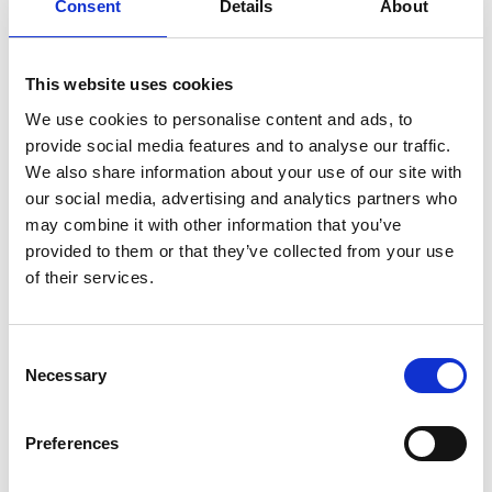
Consent
Details
About
ASC dubbele trap 2 x 6 treden DT-6
€265,00
€298,55
Excl. Btw
This website uses cookies
€320,65
€361,25
Incl. BTW
We use cookies to personalise content and ads, to
Gratis verzending binnen 1-3 werkdagen of afhalen in
provide social media features and to analyse our traffic.
Etten-Leur of Maaseik (contacteer onze klantenservice)
We also share information about your use of our site with
our social media, advertising and analytics partners who
may combine it with other information that you’ve
provided to them or that they’ve collected from your use
of their services.
Toevoegen aan winkelwagen
Toevoegen aan offerte
Consent
Necessary
Selection
Opslaan in favorieten
Preferences