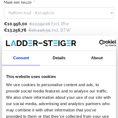
Maak een keuze:
*
€10.956,00
€13.592,18
Excl. Btw
€13.256,76
€16.446,54
Incl. BTW
Gratis verzending binnen 1-3 werkdagen of afhalen in
Etten-Leur of Maaseik (contacteer onze klantenservice)
Consent
Details
About
Toevoegen aan winkelwagen
This website uses cookies
We use cookies to personalise content and ads, to
Toevoegen aan offerte
provide social media features and to analyse our traffic.
We also share information about your use of our site with
Opslaan in favorieten
our social media, advertising and analytics partners who
may combine it with other information that you’ve
provided to them or that they’ve collected from your use