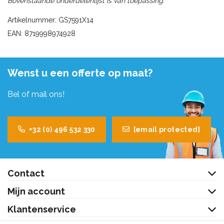
Bovenstaande onderdelenlijst is van toepassing.
Artikelnummer: GS7591X14
EAN: 8719998974928
Wenst u een offerte op maat?
Bel of mail ons!
+32 (0) 496 532 330
[email protected]
Contact
Mijn account
Klantenservice