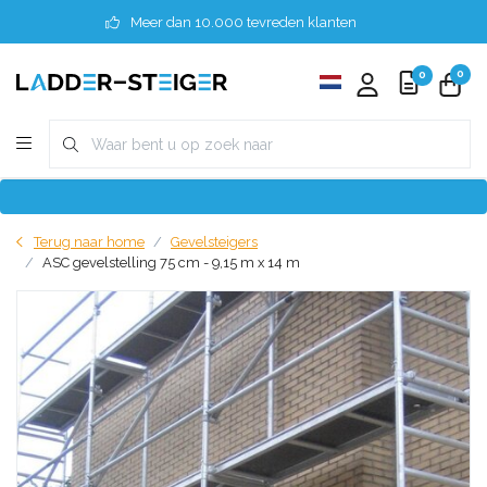
Meer dan 10.000 tevreden klanten
0
0
Terug naar home
Gevelsteigers
ASC gevelstelling 75 cm - 9,15 m x 14 m