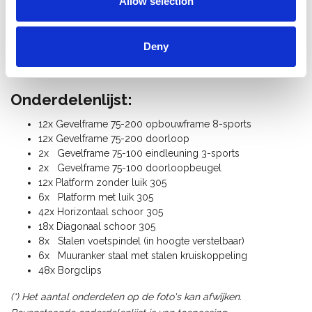
Allow selection
Norm: EN 12811, geschikt voor professioneel gebruik
Steigerklasse II (150 Kg/m²)
Garantie: 5 jaar op las- of constructiefouten
Deny
Gewicht gevelsteiger: 710 Kg
Alle gevelsteiger onderdelen zijn los verkrijgbaar.
Onderdelenlijst:
12x Gevelframe 75-200 opbouwframe 8-sports
12x Gevelframe 75-200 doorloop
2x Gevelframe 75-100 eindleuning 3-sports
2x Gevelframe 75-100 doorloopbeugel
12x Platform zonder luik 305
6x Platform met luik 305
42x Horizontaal schoor 305
18x Diagonaal schoor 305
8x Stalen voetspindel (in hoogte verstelbaar)
6x Muuranker staal met stalen kruiskoppeling
48x Borgclips
(*) Het aantal onderdelen op de foto's kan afwijken.