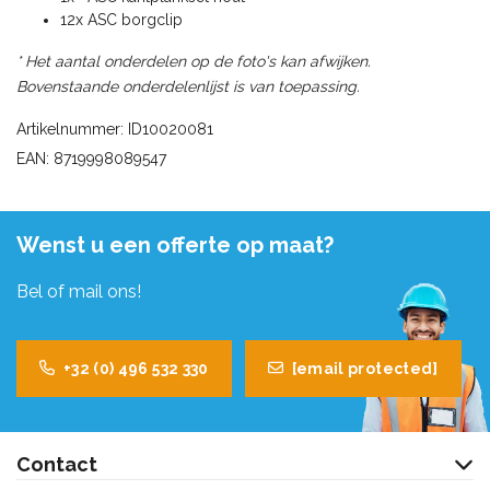
12x ASC borgclip
* Het aantal onderdelen op de foto's kan afwijken.
Bovenstaande onderdelenlijst is van toepassing.
Artikelnummer: ID10020081
EAN: 8719998089547
Wenst u een offerte op maat?
Bel of mail ons!
+32 (0) 496 532 330
[email protected]
Contact