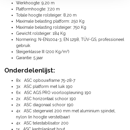
Werkhoogte: 9,20 m
Platformhoogte: 7,20 m
Totale hoogte rolsteiger: 8,20 m
Maximale belasting platform: 250 Kg
Maximale belasting rolsteiger: 750 Kg
Gewicht rolsteiger: 184 Kg
Normering: N-EN1004-3, EN 1298, TÜV-GS, professioneel
gebruik
Steigerklasse III (200 Kg/m²)
Garantie: 5 jaar
Onderdelenlijst:
8x ASC opbouwframe 75-28-7
3x ASC platform met luik 190
6x ASC AGS PRO voorloopleuning 190
2x ASC horizontaal schoor 190
2x ASC diagonaal schoor 190
4x ASC steigerwiel 200 mm met aluminium spindel,
nylon (in hoogte verstelbaar)
4x ASC telestabilisator 200
1x ASC kantplankset hout