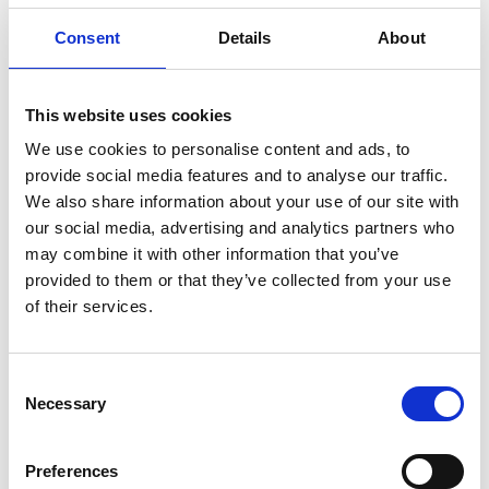
Opslaan in favorieten
Consent
Details
About
This website uses cookies
We use cookies to personalise content and ads, to
Product informatie
Vergelijkbare producten
provide social media features and to analyse our traffic.
We also share information about your use of our site with
our social media, advertising and analytics partners who
Beschrijving
may combine it with other information that you’ve
De
ASC AGS (Advantaged Guardrail System) rolsteiger
provided to them or that they’ve collected from your use
voldoet aan de nieuwe norm. Vanaf 1 januari 2018 is het verplicht
of their services.
om altijd een leuning te hebben bij betreding van een volgend
platform in een rolsteiger. Bij deze AGS rolsteiger is altijd een
leuning aanwezig voordat je omhoog klimt.
Consent
Necessary
De platforms zijn verkrijgbaar met een houten deck of
Selection
carbon deck. De
carbon decks zijn 25% procent
lichter
dan houten decks.
Preferences
De AGS Pro rolsteiger is geschikt voor werkzaamheden