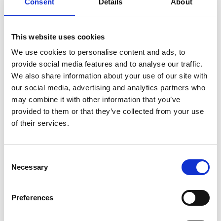
Consent
Details
About
Opslaan in favorieten
This website uses cookies
We use cookies to personalise content and ads, to
provide social media features and to analyse our traffic.
Product informatie
Vergelijkbare producten
We also share information about your use of our site with
our social media, advertising and analytics partners who
may combine it with other information that you’ve
Beschrijving
provided to them or that they’ve collected from your use
De
ASC
universele
rolsteiger 135x190
is een brede
of their services.
aluminium rolsteiger met een
groot stacomfort
.
Keuze tussen platforms met houten deck of carbon deck.
Consent
Een platform met
carbon deck is 25% procent lichter
Necessary
Selection
dan een platform met houten deck.
De ASC standaard rolsteiger is geschikt voor
werkzaamheden
binnen en buiten.
Preferences
De ASC universele rolsteiger met schoren is standaard
uitgerust met
dubbelgeremde wielen,
deze zijn tot 25