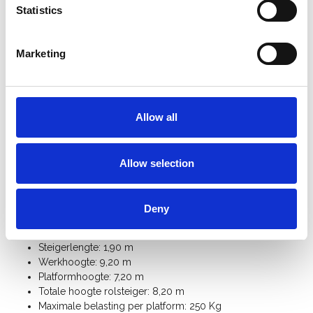
cm in hoogte regelbaar.
Statistics
De ASC brede rolsteiger is bovenaan voorzien van een
leuning op knie-en heuphoogte
.
Sneller op-en afbouwen dankzij de
innovatieve
Marketing
platformhaak
met geïntegreerde
opwaaibeveiliging
.
De ASC universele rolsteiger is voorzien van een
kantplankset
zodat er geen materialen of gereedschap
op het platform niet naar beneden kan vallen.
Allow all
Bij vrijstaand gebruik heeft u 4
stabilisatoren
nodig.
Met extra
rolsteiger onderdelen
kan u deze universele
rolsteiger 135 cm breed uitbreiden tot werkhoogte 14
Allow selection
meter.
Bekijk hier de
handleiding ASC universele rolsteiger
Specificaties:
Deny
Steigerbreedte: 1,35 m
Steigerlengte: 1,90 m
Werkhoogte: 9,20 m
Platformhoogte: 7,20 m
Totale hoogte rolsteiger: 8,20 m
Maximale belasting per platform: 250 Kg