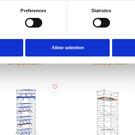
Preferences
Statistics
affold rolsteiger Original
ASC rolsteiger AGS Pro
90 werkhoogte 9,2 m
dubbelzijdig 90 x 305 x 9,2 
werkhoogte
49,00
€3.889,00
€3.532,43
€4.815,40
Excl. Btw
Excl.
Allow selection
Bekijk product
Bekijk product