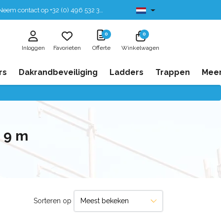
eem contact op +32 (0) 496 532 330
Leverbaar uit voorraad
0
0
Inloggen
Favorieten
Offerte
Winkelwagen
rs
Dakrandbeveiliging
Ladders
Trappen
Mee
 9 m
Sorteren op