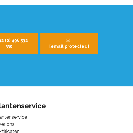
32 (0) 496 532
330
[email protected]
lantenservice
antenservice
er ons
rtificaten