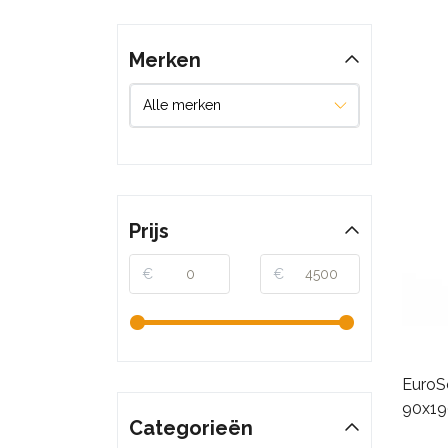
Merken
Prijs
€
€
EuroSc
90x19
Categorieën