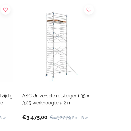
zijdig
ASC Universele rolsteiger 1,35 x
te
3,05 werkhoogte 9,2 m
€3.475,00
€4.327,79
 Btw
Excl. Btw