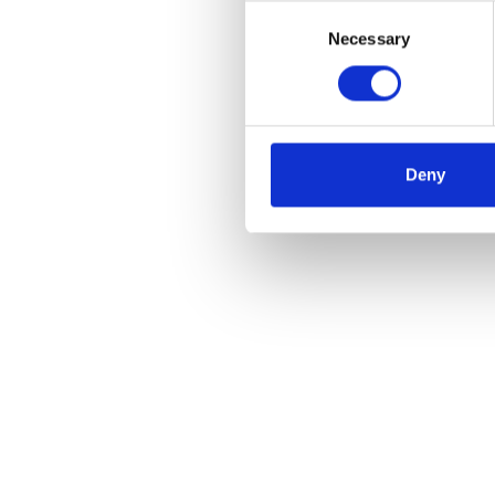
Consent
Necessary
Selection
EuroSc
135x1
€2.8
Deny