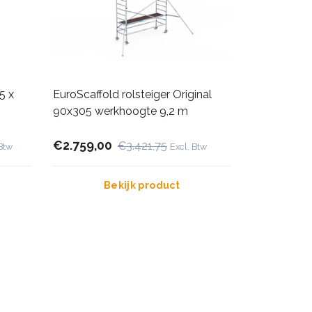
5 x
EuroScaffold rolsteiger Original
90x305 werkhoogte 9,2 m
€2.759,00
€3.421,75
 Btw
Excl. Btw
Bekijk product