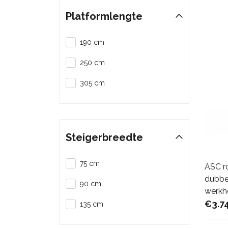
Platformlengte
190 cm
250 cm
305 cm
Steigerbreedte
75 cm
ASC r
dubbel
90 cm
werkh
€3.7
135 cm