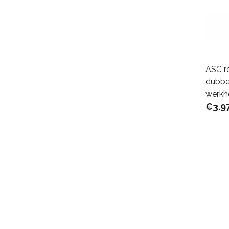
ASC r
dubbel
werkh
€3.9