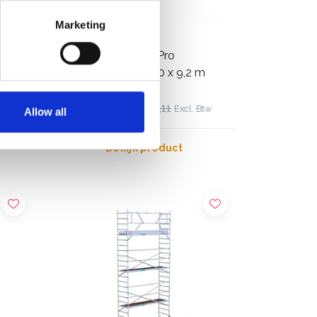
Marketing
ASC rolsteiger AGS Pro
m
dubbelzijdig 90 x 190 x 9,2 m
werkhoogte
€3.579,00
€4.440,11
 Btw
Excl. Btw
Allow all
Bekijk product