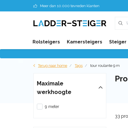
Meer dan 10.000 tevreden klanten
Rolsteigers
Kamersteigers
Steiger
Terug naar home
Tags
tour roulante 9 m
Pro
Maximale
werkhoogte
9 meter
33 pr