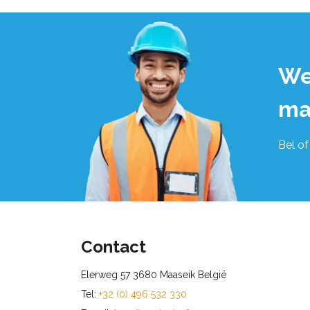
We
ma
Bel of
Contact
Elerweg 57 3680 Maaseik België
Tel:
+32 (0) 496 532 330