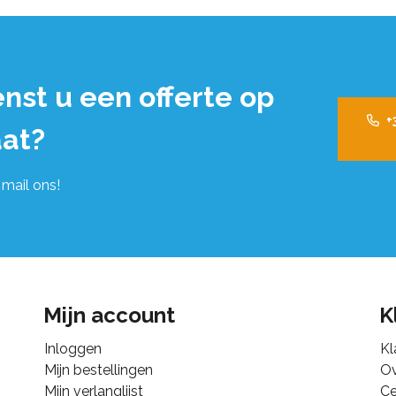
nst u een offerte op
+
at?
 mail ons!
Mijn account
K
Inloggen
Kl
Mijn bestellingen
Ov
Mijn verlanglijst
Ce