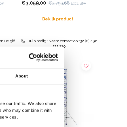
€3.059,00
€3.793,68
Btw
Excl. Btw
Bekijk product
en België
Hulp nodig? Neem contact op +32 (0) 496
532 330
About
se our traffic. We also share
ers who may combine it with
 services.