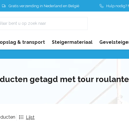
Gratis verzending in Nederland en België
Hulp nodig? N
 opslag & transport
Steigermateriaal
Gevelsteige
ducten getagd met tour roulante
oducten
Lijst