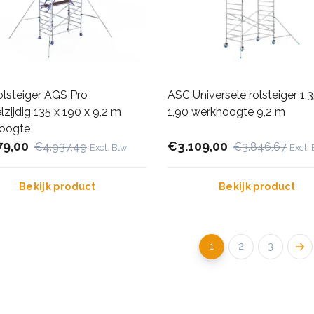
olsteiger AGS Pro
ASC Universele rolsteiger 1,3
zijdig 135 x 190 x 9,2 m
1,90 werkhoogte 9,2 m
oogte
79,00
€3.109,00
€4.937,49
€3.846,67
Excl. Btw
Excl.
Bekijk product
Bekijk product
1
2
3