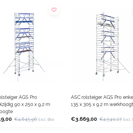
olsteiger AGS Pro
ASC rolsteiger AGS Pro enkel
zijdig 90 x 250 x 9,2 m
135 x 305 x 9,2 m werkhoog
oogte
49,00
€3.669,00
€4.645,96
€4.540,27
Excl. Btw
Excl.