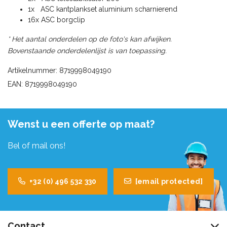
1x ASC kantplankset aluminium scharnierend
16x ASC borgclip
* Het aantal onderdelen op de foto's kan afwijken.
Bovenstaande onderdelenlijst is van toepassing.
Artikelnummer: 8719998049190
EAN: 8719998049190
Wenst u een offerte op maat?
Bel of mail ons!
+32 (0) 496 532 330
[email protected]
Contact