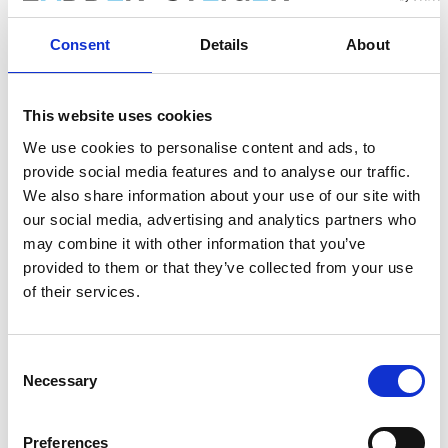
Opslaan in favorieten
Consent
Details
About
This website uses cookies
Product informatie
Vergelijkbare producten
We use cookies to personalise content and ads, to
provide social media features and to analyse our traffic.
We also share information about your use of our site with
Beschrijving
our social media, advertising and analytics partners who
may combine it with other information that you’ve
De
ASC AGS (Advantaged Guardrail System) rolsteiger
voldoet aan de nieuwe norm. Vanaf 1 januari 2018 is het verplicht
provided to them or that they’ve collected from your use
om altijd een leuning te hebben bij betreding van een volgend
of their services.
platform in een rolsteiger. Bij deze AGS rolsteiger is altijd een
leuning aanwezig voordat je omhoog klimt.
Consent
De platforms zijn verkrijgbaar met een houten deck of
Necessary
Selection
carbon deck. De
carbon decks zijn 25% procent
lichter
dan houten decks.
De AGS Pro rolsteiger is geschikt voor werkzaamheden
Preferences