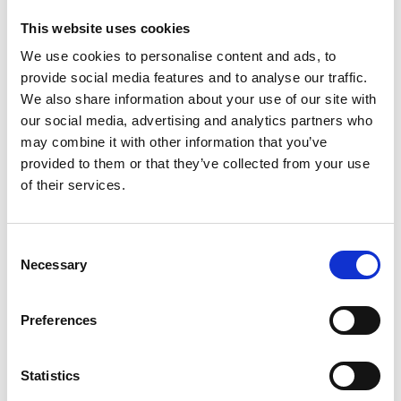
Opslaan in favorieten
This website uses cookies
We use cookies to personalise content and ads, to
provide social media features and to analyse our traffic.
We also share information about your use of our site with
our social media, advertising and analytics partners who
Product informatie
Vergelijkbare producten
may combine it with other information that you’ve
provided to them or that they’ve collected from your use
of their services.
Beschrijving
Euroscaffold rolsteiger Original 90x250
werkhoogte 10,20 m
Consent
Necessary
Selection
De
Euroscaffold aluminium rolsteiger 90x250
is ideaal voor
veilig werken op hoogte. Dankzij het compacte formaat en de
lichtgewicht aluminium constructie is deze rolsteiger eenvoudig
Preferences
te verplaatsen en snel op te bouwen. De vier
verstelbare
steigerwielen met rem
zorgen voor optimale stabiliteit en
Statistics
mobiliteit tijdens het werken. Het
platform is op elke