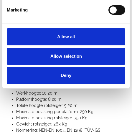
gewenste hoogte te plaatsen
, er is daarnaast voldoende
ruimte voor het plaatsen van de schoren.
Marketing
Deze professionele rolsteiger is geschikt voor
binnen- en
buitengebruik
en biedt meer veiligheid en comfort dan een
ladder. Perfect voor schilderwerk, onderhoud, montage en
Allow all
installatiewerkzaamheden. Met de
Euroscaffold rolstelling
kies je voor een duurzame, stabiele en betrouwbare oplossing
voor elke klus op hoogte. Wil je later uitbreiden? Alle
Allow selection
steigeronderdelen zijn los verkrijgbaar.
Specificaties:
Deny
Steigerbreedte: 0,90 m
Steigerlengte: 2,50 m
Werkhoogte: 10,20 m
Platformhoogte: 8,20 m
Totale hoogte rolsteiger: 9,20 m
Maximale belasting per platform: 250 Kg
Maximale belasting rolsteiger: 750 Kg
Gewicht rolsteiger: 263 Kg
Normering: NEN-EN 1004, EN 1298, TÜV-GS