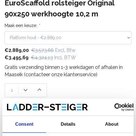
EuroScaffold rolsteiger Original
90x250 werkhoogte 10,2 m
Maak een keuze:
*
€2.889,00
€3.573,66
Excl. Btw
€3.495,69
€4.324,13
Incl. BTW
Gratis verzending binnen 1-3 werkdagen of afhalen in
Maaseik (contacteer onze klantenservice)
Toevoegen aan winkelwagen
Consent
Details
About
Toevoegen aan offerte