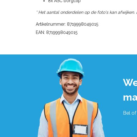
8x ASC borgclip
* Het aantal onderdelen op de foto's kan afwijken.
Artikelnummer: 8719998049015
EAN: 8719998049015
We
ma
Bel of