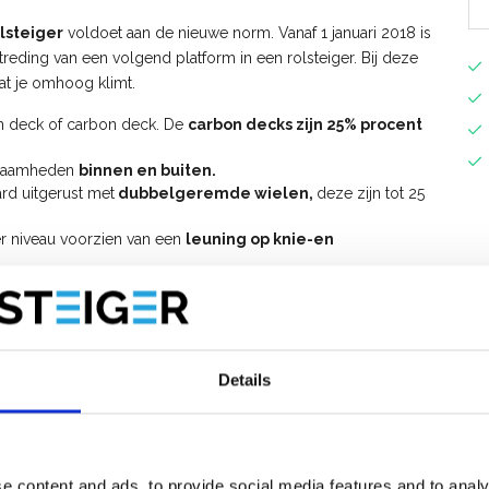
lsteiger
voldoet aan de nieuwe norm. Vanaf 1 januari 2018 is
etreding van een volgend platform in een rolsteiger. Bij deze
dat je omhoog klimt.
en deck of carbon deck. De
carbon decks zijn 25% procent
rkzaamheden
binnen en buiten.
rd uitgerust met
dubbelgeremde wielen,
deze zijn tot 25
er niveau voorzien van een
leuning op knie-en
lsteiger uitbreiden tot werkhoogte 14 meter.
t voorloopleuningen op?
 voor het opbouwen van de
ASC AGS PRO rolsteiger 135x250
Details
ng AGS Pro rolsteiger met voorloopleuning
.
e content and ads, to provide social media features and to analy