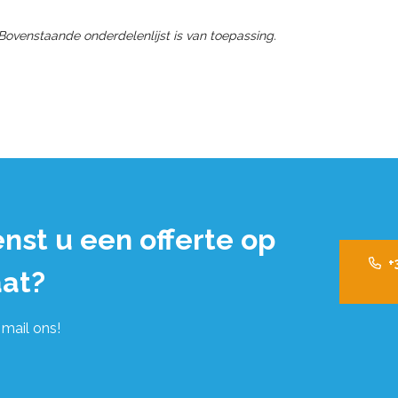
 Bovenstaande onderdelenlijst is van toepassing.
nst u een offerte op
+
at?
 mail ons!