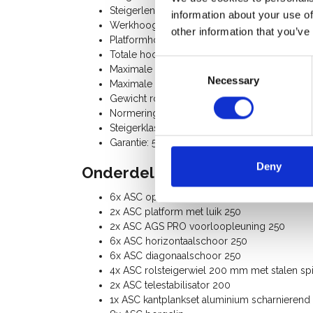
Steigerlengte: 2,50 m
information about your use of
Werkhoogte: 7,20 m
other information that you’ve
Platformhoogte: 5,20 m
Totale hoogte rolsteiger: 6,20 m
Consent
Maximale belasting platform: 250 Kg
Necessary
Selection
Maximale belasting rolsteiger: 750 Kg
Gewicht rolsteiger: 189 Kg
Normering: N-EN1004-3, EN 1298, TÜV-GS, p
Steigerklasse III (200 Kg/m²)
Garantie: 5 jaar
Deny
Onderdelenlijst:
6x ASC opbouwframe 135-28-7
2x ASC platform met luik 250
2x ASC AGS PRO voorloopleuning 250
6x ASC horizontaalschoor 250
6x ASC diagonaalschoor 250
4x ASC rolsteigerwiel 200 mm met stalen spin
2x ASC telestabilisator 200
1x ASC kantplankset aluminium scharnierend