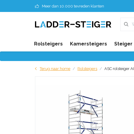
Meer dan 10.000 tevreden klanten
Rolsteigers
Kamersteigers
Steiger
Terug naar home
Rolsteigers
ASC rolsteiger A