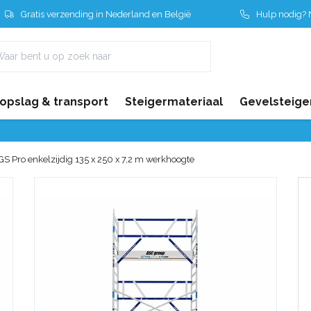
Gratis verzending in Nederland en België
Hulp nodig? N
 opslag & transport
Steigermateriaal
Gevelsteige
GS Pro enkelzijdig 135 x 250 x 7,2 m werkhoogte