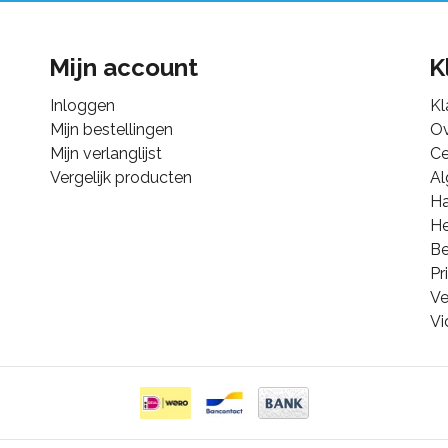
Mijn account
K
Inloggen
Kl
Mijn bestellingen
Ov
Mijn verlanglijst
Ce
Vergelijk producten
A
Ha
He
B
Pr
Ve
Vi