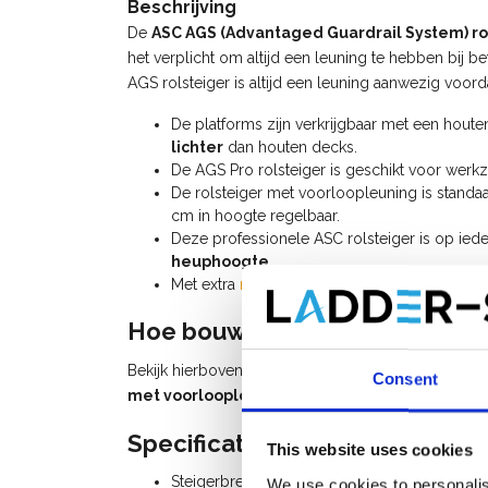
Beschrijving
De
ASC AGS (Advantaged Guardrail System) ro
het verplicht om altijd een leuning te hebben bij b
AGS rolsteiger is altijd een leuning aanwezig voor
De platforms zijn verkrijgbaar met een hout
lichter
dan houten decks.
De AGS Pro rolsteiger is geschikt voor we
De rolsteiger met voorloopleuning is standaa
cm in hoogte regelbaar.
Deze professionele ASC rolsteiger is op ied
heuphoogte
.
Met extra
rolsteiger onderdelen
kan u deze ro
Hoe bouw ik een rolsteiger me
Bekijk hierboven de instructievideo (watch video)
Consent
met voorloopleuning
of raadpleeg de
handleidi
Specificaties:
This website uses cookies
Steigerbreedte: 1,35 m
We use cookies to personalis