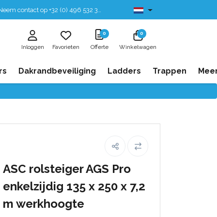
eem contact op +32 (0) 496 532 330
Leverbaar uit voorraad
0
0
Inloggen
Favorieten
Offerte
Winkelwagen
rs
Dakrandbeveiliging
Ladders
Trappen
Mee
ASC rolsteiger AGS Pro
enkelzijdig 135 x 250 x 7,2
m werkhoogte