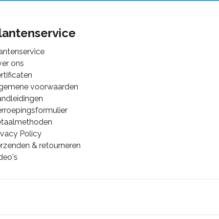
lantenservice
antenservice
er ons
rtificaten
lgemene voorwaarden
ndleidingen
rroepingsformulier
etaalmethoden
ivacy Policy
rzenden & retourneren
deo's