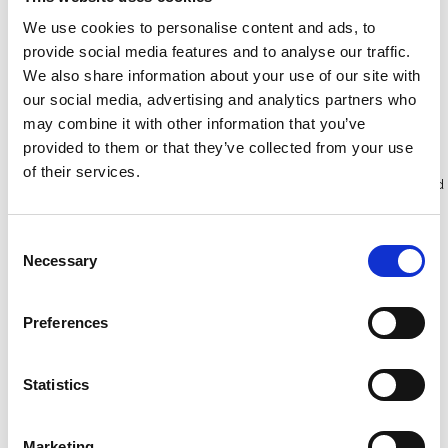
m
m werkhoogte
€2.149,00
€2.269,00
€2.655,47
€2.806,62
We use cookies to personalise content and ads, to
provide social media features and to analyse our traffic.
Excl. Btw
Excl. Btw
We also share information about your use of our site with
our social media, advertising and analytics partners who
Bekijk product
Bekijk product
may combine it with other information that you’ve
provided to them or that they’ve collected from your use
of their services.
Meer dan 10.000 tevreden
Gratis verzending in Nederland
klanten
en België
Consent
Necessary
Selection
Preferences
Statistics
Marketing