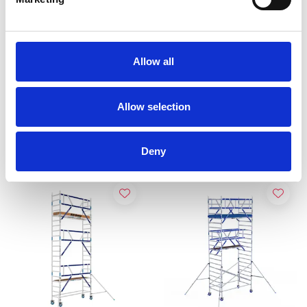
ASC A-line kamersteiger
ASC rolsteiger AGS Pro
werkhoogte 7,50 m
enkelzijdig 75 x 305 x 7,2
Allow all
m werkhoogte
€2.099,00
€2.359,00
€2.549,42
€2.922,27
Excl. Btw
Excl. Btw
Allow selection
Bekijk product
Bekijk product
Deny