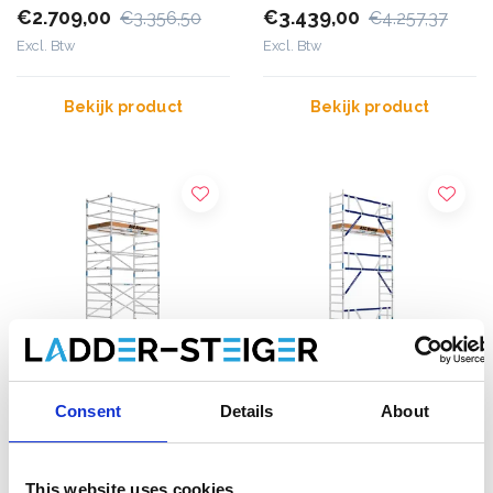
€2.709,00
€3.439,00
€3.356,50
€4.257,37
Excl. Btw
Excl. Btw
Bekijk product
Bekijk product
Consent
Details
About
ASC Universele rolsteiger
ASC rolsteiger AGS Pro
1,35 x 1,90 werkhoogte 7,2
enkelzijdig 75 x 250 x 7,2
This website uses cookies