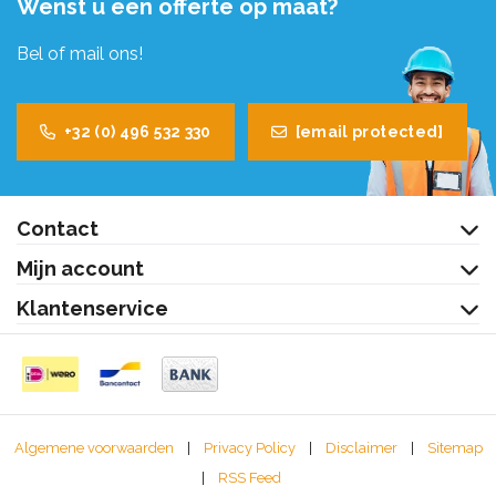
Wenst u een offerte op maat?
Bel of mail ons!
+32 (0) 496 532 330
[email protected]
Contact
Mijn account
Klantenservice
Algemene voorwaarden
|
Privacy Policy
|
Disclaimer
|
Sitemap
|
RSS Feed