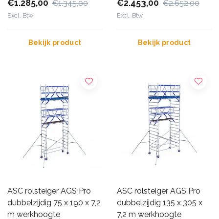
5,5 m
€1.285,00
€2.453,00
€1.345,00
€2.652,00
Excl. Btw
Excl. Btw
Bekijk product
Bekijk product
ASC rolsteiger AGS Pro
ASC rolsteiger AGS Pro
dubbelzijdig 75 x 190 x 7,2
dubbelzijdig 135 x 305 x
m werkhoogte
7,2 m werkhoogte