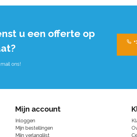
nst u een offerte op
+
at?
 mail ons!
Mijn account
K
Inloggen
Kl
Mijn bestellingen
Ov
Mijn verlanglijst
Ce