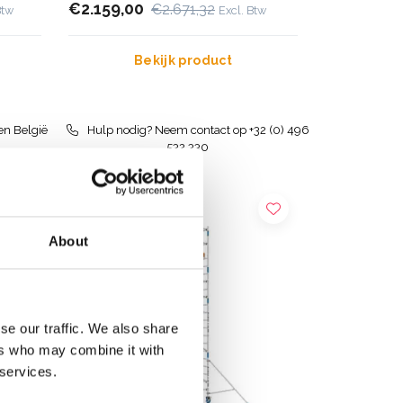
€2.159,00
€2.671,32
Btw
Excl. Btw
Bekijk product
en België
Hulp nodig? Neem contact op +32 (0) 496
532 330
About
se our traffic. We also share
ers who may combine it with
 services.