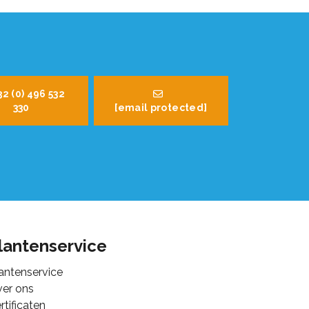
32 (0) 496 532
330
[email protected]
lantenservice
antenservice
er ons
rtificaten