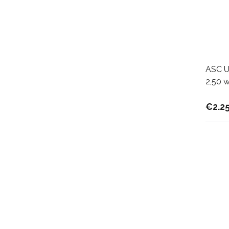
ASC Un
2,50 
€2.2