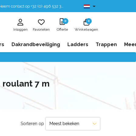
eem contact op +32 (0) 496 532 330
Leverbaar uit voorraad
0
0
Inloggen
Favorieten
Offerte
Winkelwagen
rs
Dakrandbeveiliging
Ladders
Trappen
Mee
roulant 7 m
Sorteren op