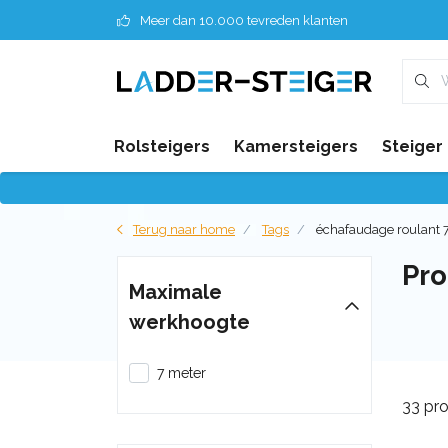
Meer dan 10.000 tevreden klanten
Rolsteigers
Kamersteigers
Steiger
Terug naar home
Tags
échafaudage roulant 
Pro
Maximale
werkhoogte
7 meter
33 pr