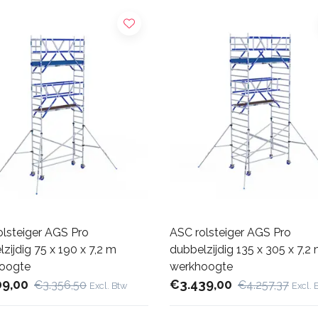
olsteiger AGS Pro
ASC rolsteiger AGS Pro
zijdig 75 x 190 x 7,2 m
dubbelzijdig 135 x 305 x 7,2
oogte
werkhoogte
09,00
€3.439,00
€3.356,50
€4.257,37
Excl. Btw
Excl. 