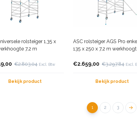
iversele rolsteiger 1,35 x
ASC rolsteiger AGS Pro enkel
werkhoogte 7,2 m
135 x 250 x 7,2 m werkhoog
59,00
€2.659,00
€2.803,04
€3.297,84
Excl. Btw
Excl. 
Bekijk product
Bekijk product
1
2
3