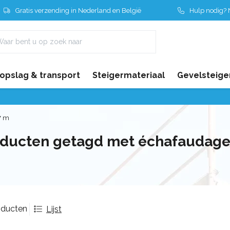
Gratis verzending in Nederland en België
Hulp nodig? N
 opslag & transport
Steigermateriaal
Gevelsteige
7 m
ducten getagd met échafaudage 
oducten
Lijst