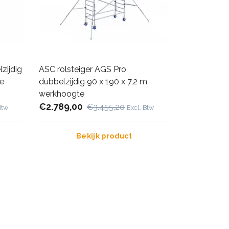
zijdig
ASC rolsteiger AGS Pro
te
dubbelzijdig 90 x 190 x 7,2 m
werkhoogte
€2.789,00
€3.455,20
Btw
Excl. Btw
Bekijk product