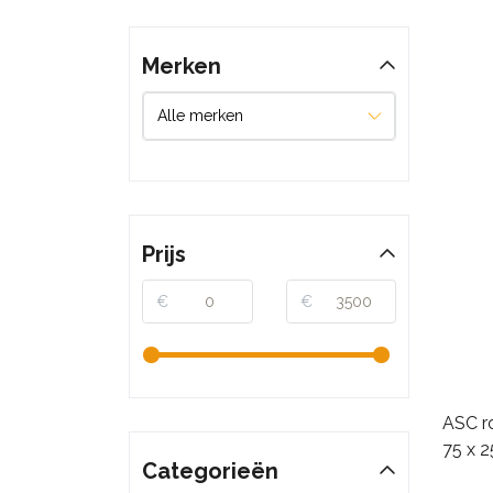
Merken
Prijs
€
€
ASC ro
75 x 
Categorieën