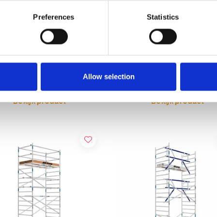
Preferences
Statistics
olsteiger AGS Pro
ASC rolsteiger AGS Pro
zijdig 135 x 250 x 7,2 m
dubbelzijdig 75 x 250 x 7,2 
oogte
werkhoogte
89,00
€2.829,00
€4.077,49
€3.505,51
Excl. Btw
Excl. 
Allow selection
Bekijk product
Bekijk product