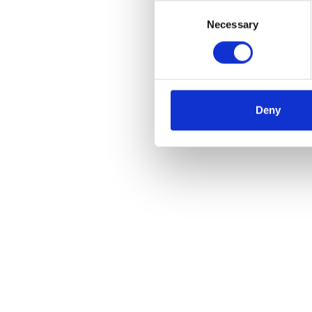
Consent
Necessary
Selection
ASC r
dubbel
werkh
€3.2
Deny