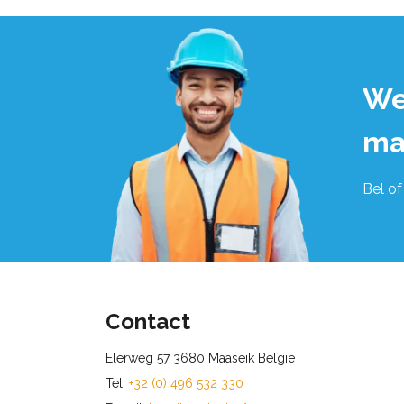
We
ma
Bel of
Contact
Elerweg 57 3680 Maaseik België
Tel:
+32 (0) 496 532 330