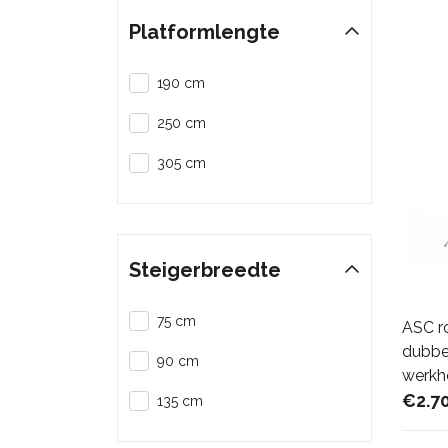
Platformlengte
190 cm
250 cm
305 cm
Steigerbreedte
75 cm
ASC r
dubbel
90 cm
werkh
€2.7
135 cm