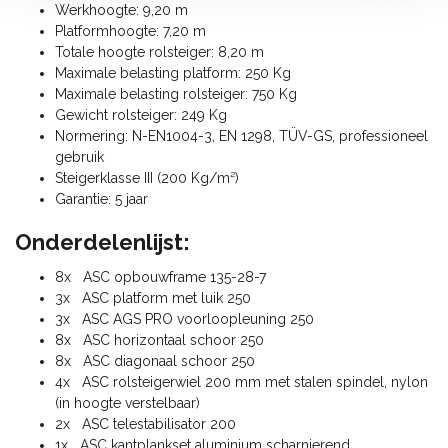
Werkhoogte: 9,20 m
Platformhoogte: 7,20 m
Totale hoogte rolsteiger: 8,20 m
Maximale belasting platform: 250 Kg
Maximale belasting rolsteiger: 750 Kg
Gewicht rolsteiger: 249 Kg
Normering: N-EN1004-3, EN 1298, TÜV-GS, professioneel
gebruik
Steigerklasse III (200 Kg/m²)
Garantie: 5 jaar
Onderdelenlijst:
8x ASC opbouwframe 135-28-7
3x ASC platform met luik 250
3x ASC AGS PRO voorloopleuning 250
8x ASC horizontaal schoor 250
8x ASC diagonaal schoor 250
4x ASC rolsteigerwiel 200 mm met stalen spindel, nylon
(in hoogte verstelbaar)
2x ASC telestabilisator 200
1x ASC kantplankset aluminium scharnierend