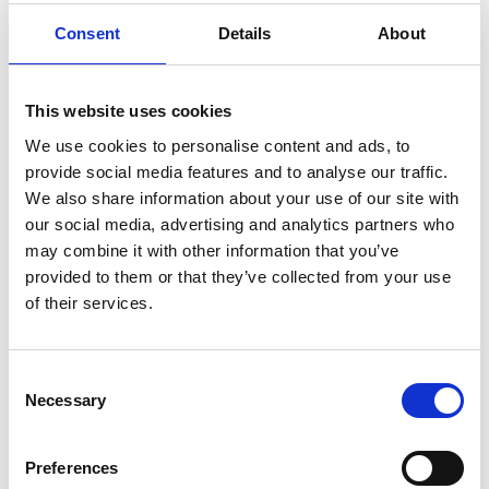
Opslaan in favorieten
Consent
Details
About
This website uses cookies
We use cookies to personalise content and ads, to
Product informatie
Vergelijkbare producten
provide social media features and to analyse our traffic.
We also share information about your use of our site with
our social media, advertising and analytics partners who
Beschrijving
may combine it with other information that you’ve
De
ASC AGS (Advantaged Guardrail System) rolsteiger
provided to them or that they’ve collected from your use
voldoet aan de nieuwe norm. Vanaf 1 januari 2018 is het verplicht
of their services.
om altijd een leuning te hebben bij betreding van een volgend
platform in een rolsteiger. Bij deze AGS rolsteiger is altijd een
leuning aanwezig voordat je omhoog klimt.
Consent
Necessary
Selection
De platforms zijn verkrijgbaar met een houten deck of
carbon deck. De
carbon decks zijn 25% procent
lichter
dan houten decks.
Preferences
De AGS Pro rolsteiger is geschikt voor werkzaamheden