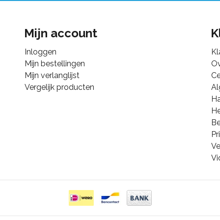
Mijn account
K
Inloggen
Kl
Mijn bestellingen
Ov
Mijn verlanglijst
Ce
Vergelijk producten
A
Ha
He
B
Pr
Ve
Vi