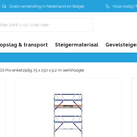
Gratis verzending in Nederland en België
Hulp nodig? N
 opslag & transport
Steigermateriaal
Gevelsteige
GS Pro enkelzijdig 75 x 250 x 9,2 m werkhoogte