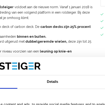
lsteiger
voldoet aan de nieuwe norm. Vanaf 1 januari 2018 is
etreding van een volgend platform in een rolsteiger. Bij deze
dat je omhoog klimt.
en deck of carbon deck. De
carbon decks zijn 25% procent
rkzaamheden
binnen en buiten.
rd uitgerust met
dubbelgeremde wielen,
deze zijn tot 25
er niveau voorzien van een
leuning op knie-en
lsteiger uitbreiden tot werkhoogte 10 meter.
t voorloopleuningen op?
opbouwen van de
ASC AGS PRO 75x250 rolsteiger met
Details
S Pro rolsteiger met voorloopleuning
.
e content and ads, to provide social media features and to analy