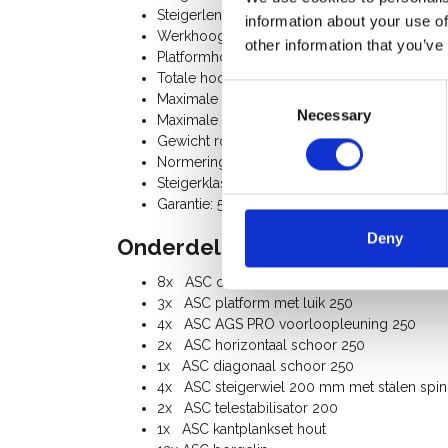
Steigerlengte: 2,50 m
information about your use of
Werkhoogte: 9,20 m
other information that you’ve
Platformhoogte: 7,20 m
Totale hoogte rolsteiger: 8,20 m
Consent
Maximale belasting platform: 250 Kg
Necessary
Selection
Maximale belasting rolsteiger: 750 Kg
Gewicht rolsteiger: 208 Kg
Normering: N-EN1004-3, EN 1298, TÜV-GS, p
Steigerklasse III (200 Kg/m²)
Garantie: 5 jaar
Deny
Onderdelenlijst:
8x ASC opbouwframe 75-28-7
3x ASC platform met luik 250
4x ASC AGS PRO voorloopleuning 250
2x ASC horizontaal schoor 250
1x ASC diagonaal schoor 250
4x ASC steigerwiel 200 mm met stalen spinde
2x ASC telestabilisator 200
1x ASC kantplankset hout