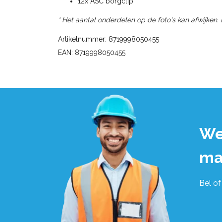
12x ASC borgclip
* Het aantal onderdelen op de foto's kan afwijken.
Artikelnummer: 8719998050455
EAN: 8719998050455
We
ma
Bel of