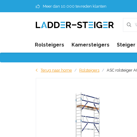
Meer dan 10.000 tevreden klanten
Rolsteigers
Kamersteigers
Steiger
Terug naar home
Rolsteigers
ASC rolsteiger A