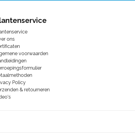
lantenservice
antenservice
er ons
rtificaten
lgemene voorwaarden
ndleidingen
rroepingsformulier
etaalmethoden
ivacy Policy
rzenden & retourneren
deo's