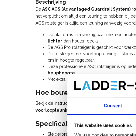
Beschrijving
De
ASC AGS (Advantaged Guardrail System) ro
het verplicht om altijd een leuning te hebben bij b
AGS rolsteiger is altijd een leuning aanwezig voor
De platforms zijn verkrijgbaar met een hout
lichter
dan houten decks.
De AGS Pro rolsteiger is geschikt voor we
De rolsteiger met voorloopleuning is standaa
cm in hoogte regelbaar.
Deze professionele ASC rolsteiger is op ied
heuphoogte
.
Met extra
rolsteiger onderdelen
kan u deze ro
Hoe bouw ik een rolsteiger me
Bekijk de instructievideo (watch video) voor het 
Consent
voorloopleuning
of raadpleeg de
handleiding AG
Specificaties:
This website uses cookies
Steigerbreedte: 0,75 m
We use cookies to personalis