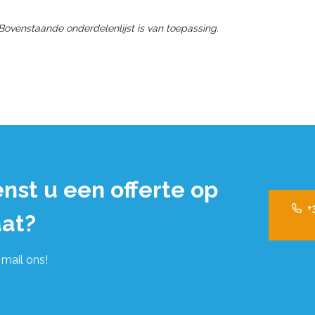
 Bovenstaande onderdelenlijst is van toepassing.
nst u een offerte op
+
at?
 mail ons!