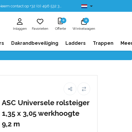
eem contact op +32 (0) 496 532 330
Leverbaar uit voorraad
0
0
Inloggen
Favorieten
Offerte
Winkelwagen
rs
Dakrandbeveiliging
Ladders
Trappen
Mee
ASC Universele rolsteiger
1,35 x 3,05 werkhoogte
9,2 m