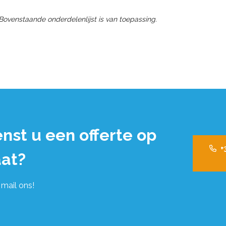
 Bovenstaande onderdelenlijst is van toepassing.
nst u een offerte op
+
at?
 mail ons!