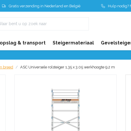
Gratis verzending in Nederland en België
Hulp nodig? N
 opslag & transport
Steigermateriaal
Gevelsteige
cm breed
ASC Universele rolsteiger 1,35 x 3,05 werkhoogte 9,2 m