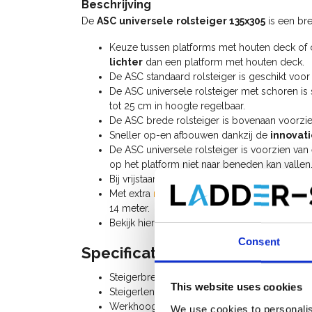
Beschrijving
De
ASC
universele
rolsteiger 135x305
is een br
Keuze tussen platforms met houten deck of
lichter
dan een platform met houten deck.
De ASC standaard rolsteiger is geschikt v
De ASC universele rolsteiger met schoren is 
tot 25 cm in hoogte regelbaar.
De ASC brede rolsteiger is bovenaan voorzi
Sneller op-en afbouwen dankzij de
innovat
De ASC universele rolsteiger is voorzien va
op het platform niet naar beneden kan vallen
Bij vrijstaand gebruik heeft u 4
stabilisatoren
n
Met extra
rolsteiger onderdelen
kan u deze u
14 meter.
Bekijk hier de
handleiding ASC universele rol
Consent
Specificaties:
Steigerbreedte: 1,35 m
This website uses cookies
Steigerlengte: 3,05 m
Werkhoogte: 9,20 m
We use cookies to personalis