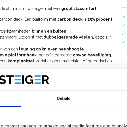
ede aluminium rolsteiger met een
groot stacomfort
.
 carbon deck. Een platform met
carbon deck is 25% procent
oor werkzaamheden
binnen en buiten.
standaard uitgerust met
dubbelgeremde wielen,
deze zijn
en van een
leuning op knie-en heuphoogte
.
ieve platformhaak
met geïntegreerde
opwaaibeveiliging
.
n een
kantplankset
zodat er geen materialen of gereedschap
.
odig.
niversele rolsteiger 135 cm breed uitbreiden tot werkhoogte
steiger
Details
e content and ads, to provide social media features and to analy