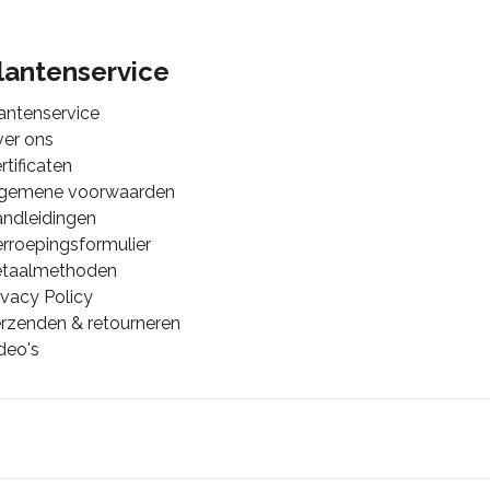
lantenservice
antenservice
er ons
rtificaten
lgemene voorwaarden
ndleidingen
rroepingsformulier
etaalmethoden
ivacy Policy
rzenden & retourneren
deo's