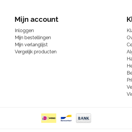
Mijn account
K
Inloggen
Kl
Mijn bestellingen
Ov
Mijn verlanglijst
Ce
Vergelijk producten
A
Ha
He
B
Pr
Ve
Vi