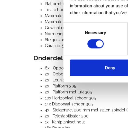
Platformhoogte: 7,20 m
information about your use of
Totale hoogte rolsteiger: 8,20 m
other information that you’ve
Maximale belasting per platform: 250 Kg
Maximale belasting rolsteiger: 750 Kg
Consent
Gewicht rolsteiger: 277 Kg
Necessary
Selection
Normering: TÜV-GS
Steigerklasse III (200 Kg/m²)
Garantie: 5 jaar
Onderdelenlijst:
Deny
6x Opbouwframe 135-28-7
2x Opbouwframe 135-28-4
2x Leuningframe 135-50-2
2x Platform 305
2x Platform met luik 305
10x Horizontaal schoor 305
14x Diagonaal schoor 305
4x Steigerwiel 200 mm met stalen spindel (i
2x Telestabilisator 200
1x Kantplankset hout
16x Borgclips