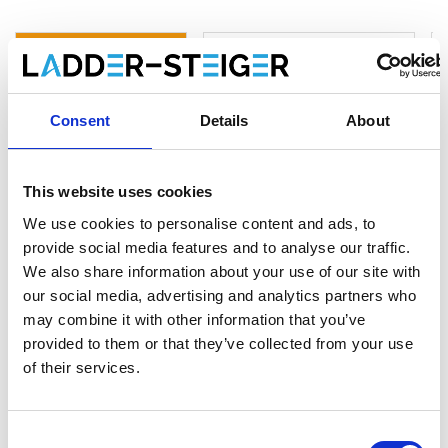
Product informatie
Vergelijkbare producten
Consent
Details
About
Beschrijving
ASC dakrandbeveiliging hellend dak
Klasse C – complete set 9 meter
This website uses cookies
We use cookies to personalise content and ads, to
De
ASC
dakrandbeveiliging schuin dak Klasse C (9 meter)
provide social media features and to analyse our traffic.
is een professionele valbeveiligingsoplossing voor veilig
We also share information about your use of our site with
werken op platte en hellende daken. Deze complete set
our social media, advertising and analytics partners who
voorkomt valgevaar tijdens dakwerkzaamheden, zoals
may combine it with other information that you’ve
onderhoud, renovatie of het plaatsen van zonnepanelen. Dankzij
provided to them or that they’ve collected from your use
de lichtgewicht aluminium constructie, snelle montage en
of their services.
compacte onderdelen is dit systeem ideaal voor professioneel
gebruik in de bouw en installatietechniek.
De ASC dakrandbeveiliging Klasse C bestaat uit een stevige
Consent