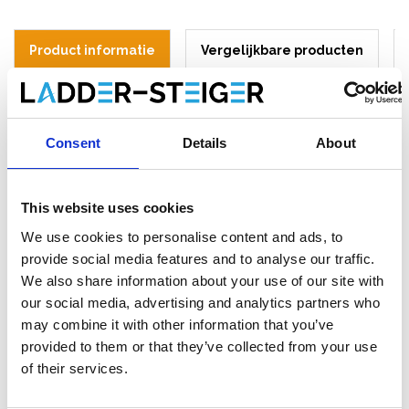
Product informatie
Vergelijkbare producten
Beschrijving
Consent
Details
About
RSS dakrandbeveiliging lengte 9 meter.
Onderdelenlijst:
This website uses cookies
4x RSS valbeveiliging staander
We use cookies to personalise content and ads, to
3x RSS valbeveiliging leuning / hek 3 m
3x RSS valbeveiliging houten kantplank 3 m
provide social media features and to analyse our traffic.
3x RSS valbeveiliging haakbeugel
We also share information about your use of our site with
our social media, advertising and analytics partners who
* Het aantal onderdelen op de foto's kan afwijken. Bovenstaande
may combine it with other information that you’ve
onderdelenlijst is van toepassing.
provided to them or that they’ve collected from your use
of their services.
RSS Roof Safety Systems
valbeveiliging voor hellende daken