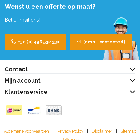
Wenst u een offerte op maat?
Bel of mail ons!
+32 (0) 496 532 330
[email protected]
Contact
Mijn account
Klantenservice
Algemene voorwaarden
|
Privacy Policy
|
Disclaimer
|
Sitemap
|
RSS Feed