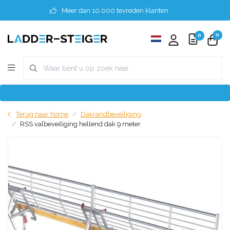
Meer dan 10.000 tevreden klanten
0
0
Terug naar home
Dakrandbeveiliging
RSS valbeveiliging hellend dak 9 meter