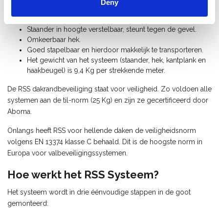
Deny
Zeer snel en eenvoudig te (de-)monteren.
Gemaakt van hoogwaardig aluminium, zeer licht.
Staander in hoogte verstelbaar, steunt tegen de gevel.
Omkeerbaar hek.
Goed stapelbaar en hierdoor makkelijk te transporteren.
Het gewicht van het systeem (staander, hek, kantplank en
haakbeugel) is 9,4 Kg per strekkende meter.
De RSS dakrandbeveiliging staat voor veiligheid. Zo voldoen alle
systemen aan de til-norm (25 Kg) en zijn ze gecertificeerd door
Aboma.
Onlangs heeft RSS voor hellende daken de veiligheidsnorm
volgens EN 13374 klasse C behaald. Dit is de hoogste norm in
Europa voor valbeveiligingssystemen.
Hoe werkt het RSS Systeem?
Het systeem wordt in drie éénvoudige stappen in de goot
gemonteerd: