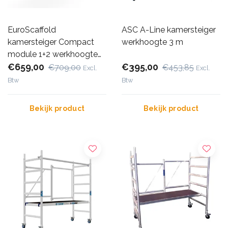
EuroScaffold
ASC A-Line kamersteiger
kamersteiger Compact
werkhoogte 3 m
module 1+2 werkhoogte
3,5 m
€659,00
€395,00
€709,00
€453,85
Excl.
Excl.
Btw
Btw
Bekijk product
Bekijk product