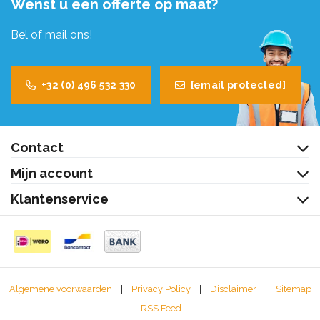
Wenst u een offerte op maat?
Bel of mail ons!
+32 (0) 496 532 330
[email protected]
Contact
Mijn account
Klantenservice
Algemene voorwaarden
|
Privacy Policy
|
Disclaimer
|
Sitemap
|
RSS Feed