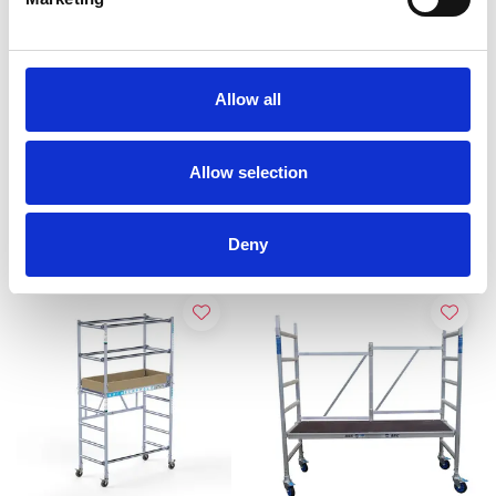
Altrex RS Tower 34
ASC A-line kamersteiger
rolstelling module 1+2
werkhoogte 3,85 m
Allow all
werkhoogte 3,8 m
€1.200,00
€599,00
€1.298,00
€686,00
Excl.
Excl. Btw
Btw
Allow selection
Bekijk product
Bekijk product
Deny