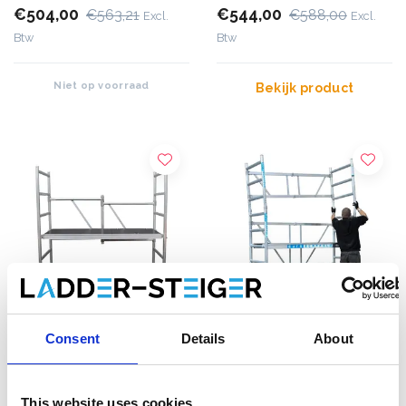
€504,00
€544,00
€563,21
€588,00
Excl.
Excl.
Btw
Btw
Niet op voorraad
Bekijk product
Consent
Details
About
Alumexx kamersteiger
Kamersteiger
Eco Line module A
Euroscaffold werkhoogte
This website uses cookies