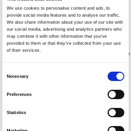
werkhoogte 3 m
3,80 m
€299,00
€559,00
€307,61
€635,95
We use cookies to personalise content and ads, to
Excl.
Excl.
provide social media features and to analyse our traffic.
Btw
Btw
We also share information about your use of our site with
our social media, advertising and analytics partners who
Bekijk product
Bekijk product
may combine it with other information that you’ve
provided to them or that they’ve collected from your use
of their services.
Meer dan 10.000 tevreden
Gratis verzending in Nederland
klanten
en België
Consent
Necessary
Selection
Preferences
Statistics
Marketing