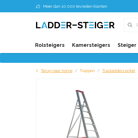
Meer dan 10.000 tevreden klanten
Rolsteigers
Kamersteigers
Steiger
Terug naar home
Trappen
Trapladders enkel