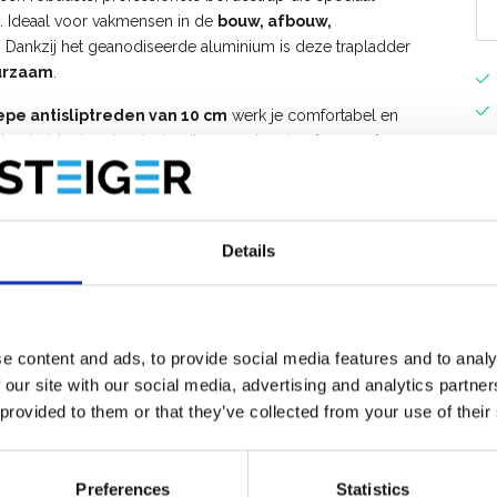
.
Ideaal
voor
vakmensen
in
de
bouw,
afbouw,
.
Dankzij
het
geanodiseerde
aluminium
is
deze
trapladder
urzaam
.
epe
antisliptreden
van
10
cm
werk
je
comfortabel
en
e
trapladder
is
extra
stevig
uitgevoerd
met
4
dragende
en
per
trede
,
waardoor
hij
bestand
is
tegen
zware
ereedschap
altijd
binnen
handbereik
ligt,
wat
efficiënt
werken
Details
ik
e content and ads, to provide social media features and to analy
 our site with our social media, advertising and analytics partn
n
geeft
niet
af
 provided to them or that they’ve collected from your use of their
el
werken
t
Preferences
Statistics