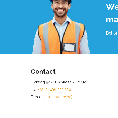
We
ma
Bel of
Contact
Elerweg 57 3680 Maaseik België
Tel:
+32 (0) 496 532 330
E-mail:
[email protected]