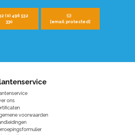
32 (0) 496 532
330
[email protected]
lantenservice
antenservice
er ons
rtificaten
lgemene voorwaarden
ndleidingen
rroepingsformulier