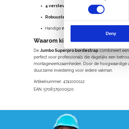
4
verstevigingsplaten
en
12
bevestigin
Robuuste
stijlen
met
opgesloten
antisl
Handige
materiaalbak
voor
gereedscha
Deny
Waarom
kiezen
voor
de
Jumbo
Su
De
Jumbo
Superpro
bordestrap
combineert
ee
perfect
voor
professionals
die
dagelijks
een
betro
montagewerkzaamheden.
Door
de
hoogwaardige
duurzame
investering
voor
iedere
vakman.
Artikelnummer: 4741000112
EAN: 5708375000520