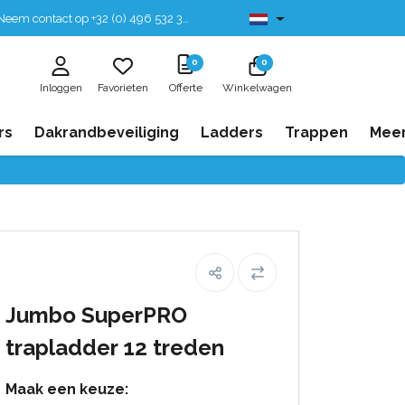
eem contact op +32 (0) 496 532 330
Leverbaar uit voorraad
0
0
Inloggen
Favorieten
Offerte
Winkelwagen
rs
Dakrandbeveiliging
Ladders
Trappen
Mee
Jumbo SuperPRO
trapladder 12 treden
Maak een keuze: