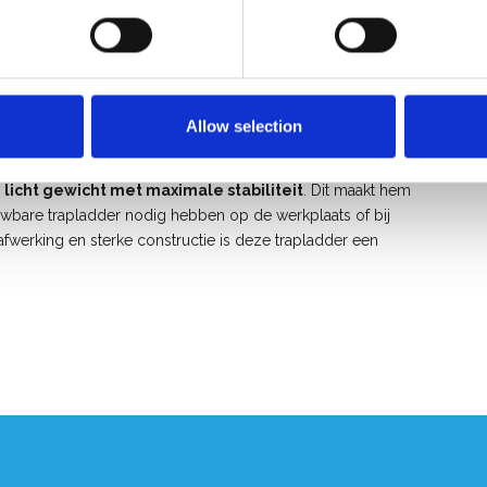
gspunten
per
trede
ipdoppen
p
Allow selection
perpro
trapladder?
n
licht
gewicht
met
maximale
stabiliteit
.
Dit
maakt
hem
uwbare
trapladder
nodig
hebben
op
de
werkplaats
of
bij
afwerking
en
sterke
constructie
is
deze
trapladder
een