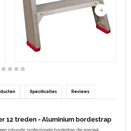
oducten
Specificaties
Reviews
er 12
treden - Aluminium
bordestrap
een
robuuste,
professionele
bordestrap
die
speciaal