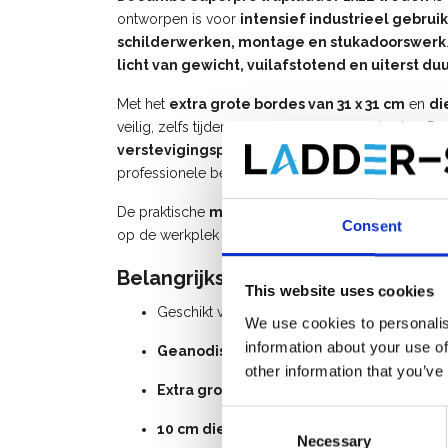
ontworpen
is
voor
intensief
industrieel
gebruik
schilderwerken,
montage
en
stukadoorswerk
licht
van
gewicht,
vuilafstotend
en
uiterst
du
Met
het
extra
grote
bordes
van
31
x
31
cm
en
di
veilig,
zelfs
tijdens
langdurige
werkzaamheden.
D
verstevigingsplaten
en
12
bevestigingspunt
professionele
belasting.
De
praktische
materiaalbak
zorgt
ervoor
dat
je
g
Consent
op
de
werkplek
nog
eenvoudiger
maakt.
Belangrijkste
voordelen
This website uses cookies
Geschikt
voor
intensief
industrieel
gebru
We use cookies to personalis
information about your use of
Geanodiseerd
aluminium
:
vuilafstotend
e
other information that you’ve
Extra
groot
bordes (
31 ×
31
cm)
voor
stabi
Consent
10
cm
diepe
treden
voor
optimaal
comfor
Necessary
Selection