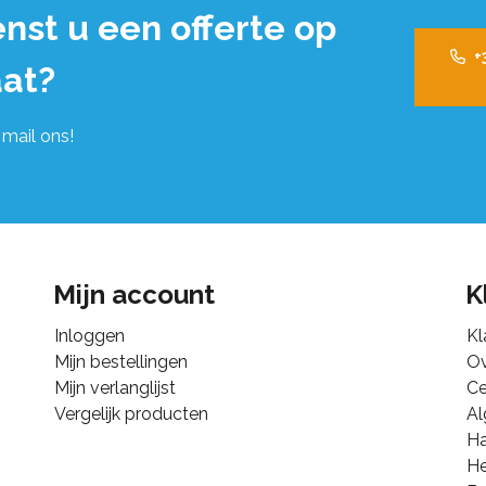
nst u een offerte op
+
at?
 mail ons!
Mijn account
K
Inloggen
Kl
Mijn bestellingen
Ov
Mijn verlanglijst
Ce
Vergelijk producten
A
Ha
He