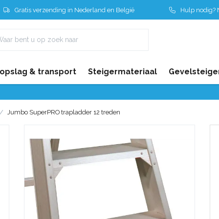
Gratis verzending in Nederland en België
Hulp nodig? N
 opslag & transport
Steigermateriaal
Gevelsteige
Jumbo SuperPRO trapladder 12 treden