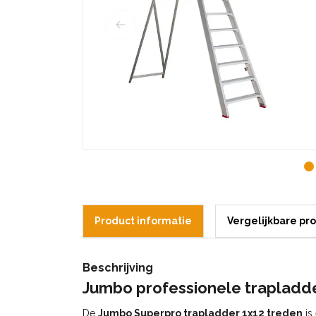
Product informatie
Vergelijkbare pr
Beschrijving
Jumbo
professionele
trapladd
De
Jumbo
Superpro
trapladder
1x12
treden
is