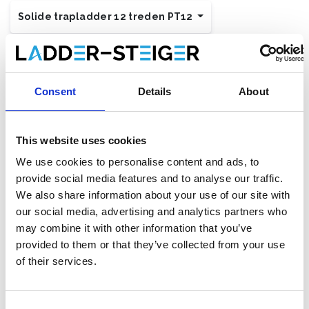
Solide trapladder 12 treden PT12
€594,00
€726,63
Excl. Btw
€718,74
€879,22
Incl. BTW
Gratis verzending binnen 1-3 werkdagen of afhalen in
Consent
Details
About
Maaseik (contacteer onze klantenservice)
This website uses cookies
We use cookies to personalise content and ads, to
provide social media features and to analyse our traffic.
Toevoegen aan winkelwagen
We also share information about your use of our site with
our social media, advertising and analytics partners who
Toevoegen aan offerte
may combine it with other information that you’ve
provided to them or that they’ve collected from your use
Opslaan in favorieten
of their services.
Consent