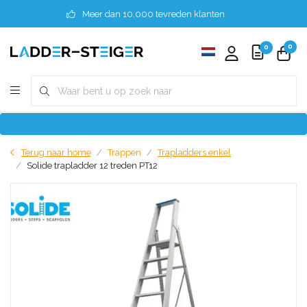
Meer dan 10.000 tevreden klanten
0
0
Terug naar home
Trappen
Trapladders enkel
Solide trapladder 12 treden PT12