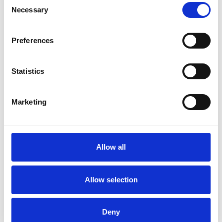
Necessary
Selection
Product informatie
Vergelijkbare producten
Preferences
Beschrijving
Statistics
De
Solide professionele trapladder 12 treden PT12
is de
ideale keuze voor vakmensen die hoge eisen stellen aan
veiligheid, duurzaamheid en gebruiksgemak
. Ontwikkeld
Marketing
voor de professionele werkvloer en geschikt voor intensief
dagelijks gebruik, biedt deze trapladder maximale
betrouwbaarheid onder zware omstandigheden.
Allow all
De trapladder is ontworpen om langdurige en zware belasting
moeiteloos te weerstaan. Aan de bovenzijde bevindt zich een
praktisch
kunststof gereedschapsbakje
, zodat gereedschap
Allow selection
en materialen altijd binnen handbereik zijn tijdens het werken.
Voor extra stabiliteit en een langere levensduur is de trapladder
Deny
onder de eerste trede voorzien van
twee extra