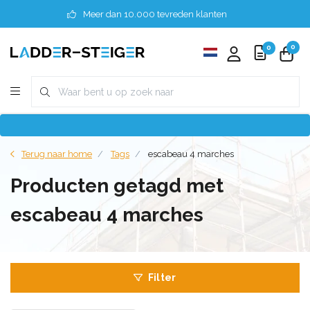
Meer dan 10.000 tevreden klanten
0
0
Terug naar home
Tags
escabeau 4 marches
Producten getagd met
escabeau 4 marches
Filter