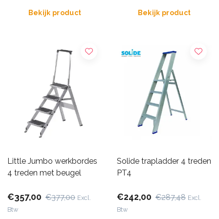
Bekijk product
Bekijk product
Little Jumbo werkbordes
Solide trapladder 4 treden
4 treden met beugel
PT4
€357,00
€242,00
€377,00
€287,48
Excl.
Excl.
Btw
Btw