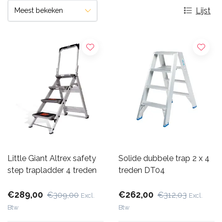
Lijst
Little Giant Altrex safety
Solide dubbele trap 2 x 4
step trapladder 4 treden
treden DT04
€289,00
€262,00
€309,00
€312,03
Excl.
Excl.
Btw
Btw