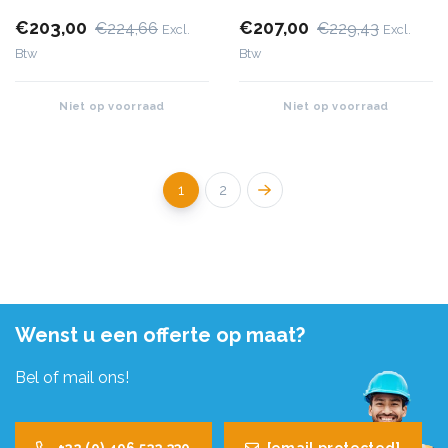
€203,00
€207,00
€224,66
€229,43
Excl.
Excl.
Btw
Btw
Niet op voorraad
Niet op voorraad
1
2
Wenst u een offerte op maat?
Bel of mail ons!