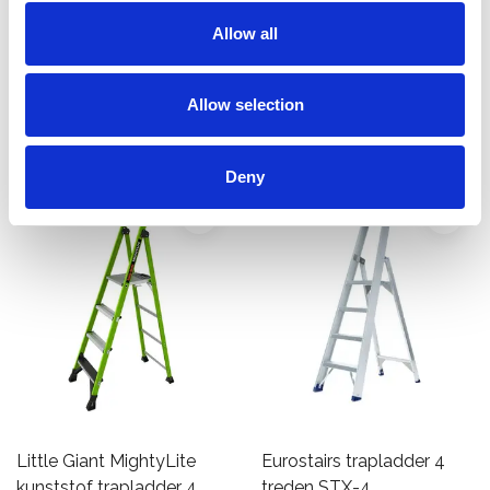
trapladder GVK 1 x 4
BT-4
Allow all
treden
€591,00
€181,00
€197,69
Excl. Btw
Excl. Btw
Allow selection
Bekijk product
Bekijk product
Deny
Little Giant MightyLite
Eurostairs trapladder 4
kunststof trapladder 4
treden STX-4