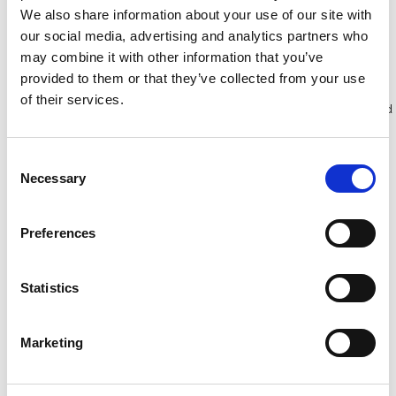
We also share information about your use of our site with
our social media, advertising and analytics partners who
Toevoegen
Bekijk product
may combine it with other information that you’ve
provided to them or that they’ve collected from your use
of their services.
Meer dan 10.000 tevreden
Gratis verzending in Nederland
klanten
en België
Consent
Necessary
Selection
Preferences
Statistics
Marketing
Staltor kunststof
ASC bordestrap 4 treden