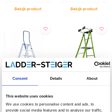
Bekijk product
Bekijk product
Consent
Details
About
Eurostairs dubbele trap
Little Giant Fortress GVK
2x4 treden STXD-4
trapladder 4 treden
This website uses cookies
€162,00
€525,00
€169,46
€604,77
Excl.
Excl.
We use cookies to personalise content and ads, to
Btw
Btw
provide social media features and to analyse our traffic.