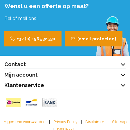
Wenst u een offerte op maat?
Bel of mail ons!
+32 (0) 496 532 330
[email protected]
Contact
Mijn account
Klantenservice
Algemene voorwaarden
|
Privacy Policy
|
Disclaimer
|
Sitemap
|
RSS Feed