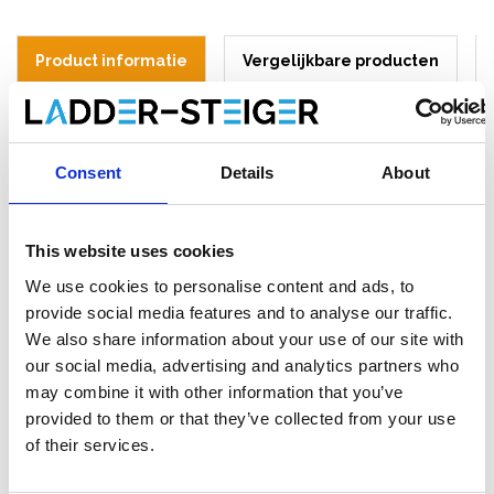
Product informatie
Vergelijkbare producten
Beschrijving
Consent
Details
About
RSS dakrandbeveiliging lengte 9 meter.
Onderdelenlijst:
This website uses cookies
4x RSS valbeveiliging staander
We use cookies to personalise content and ads, to
3x RSS valbeveiliging leuning / hek 3 m
3x RSS valbeveiliging houten kantplank 3 m
provide social media features and to analyse our traffic.
3x RSS valbeveiliging haakbeugel
We also share information about your use of our site with
our social media, advertising and analytics partners who
* Het aantal onderdelen op de foto's kan afwijken. Bovenstaande
may combine it with other information that you’ve
onderdelenlijst is van toepassing.
provided to them or that they’ve collected from your use
of their services.
RSS Roof Safety Systems
valbeveiliging voor hellende daken