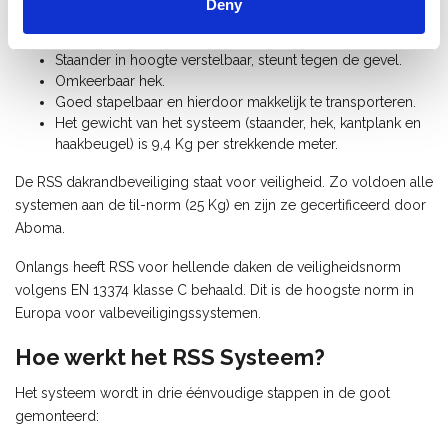
Deny
Zeer snel en eenvoudig te (de-)monteren.
Gemaakt van hoogwaardig aluminium, zeer licht.
Staander in hoogte verstelbaar, steunt tegen de gevel.
Omkeerbaar hek.
Goed stapelbaar en hierdoor makkelijk te transporteren.
Het gewicht van het systeem (staander, hek, kantplank en
haakbeugel) is 9,4 Kg per strekkende meter.
De RSS dakrandbeveiliging staat voor veiligheid. Zo voldoen alle
systemen aan de til-norm (25 Kg) en zijn ze gecertificeerd door
Aboma.
Onlangs heeft RSS voor hellende daken de veiligheidsnorm
volgens EN 13374 klasse C behaald. Dit is de hoogste norm in
Europa voor valbeveiligingssystemen.
Hoe werkt het RSS Systeem?
Het systeem wordt in drie éénvoudige stappen in de goot
gemonteerd: