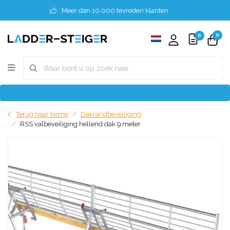
Meer dan 10.000 tevreden klanten
0
0
Terug naar home
Dakrandbeveiliging
RSS valbeveiliging hellend dak 9 meter