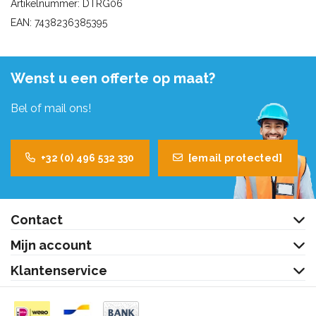
Artikelnummer: DTRG06
EAN: 7438236385395
Wenst u een offerte op maat?
Bel of mail ons!
+32 (0) 496 532 330
[email protected]
Contact
Mijn account
Klantenservice