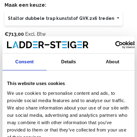
Maak een keuze:
Staltor dubbele trap kunststof GVK 2x6 treden
€713,00
Excl. Btw
€862,73
Incl. BTW
Op voorraad bij onze leverancier, levertermijn 1-2 weken.
Gratis verzending
Consent
Details
About
This website uses cookies
We use cookies to personalise content and ads, to
Toevoegen aan winkelwagen
provide social media features and to analyse our traffic.
We also share information about your use of our site with
Toevoegen aan offerte
our social media, advertising and analytics partners who
may combine it with other information that you’ve
Opslaan in favorieten
provided to them or that they’ve collected from your use