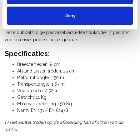
Excellente elektrische isolatie eigenschap: 13,5 kV/cm.
Goede chemische bestendigheid in zowel zure als basisch
Deny
milieus.
Deze dubbelzijdige glasvezelversterkte trapladder is geschikt
voor intensief professioneel gebruik.
Specificaties:
Breedte treden: 8 cm
Afstand tussen treden: 25 cm
Platformhoogte: 1,50 m
Transportlengte: 1,67 m
Voetbreedte: 0,52 m
Gewicht: 11 Kg
Maximale belasting: 150 Kg
Norm: EN 131
/ EN 61478
(*) Het aantal treden op de afbeelding kan afwijken van dit
artikel.