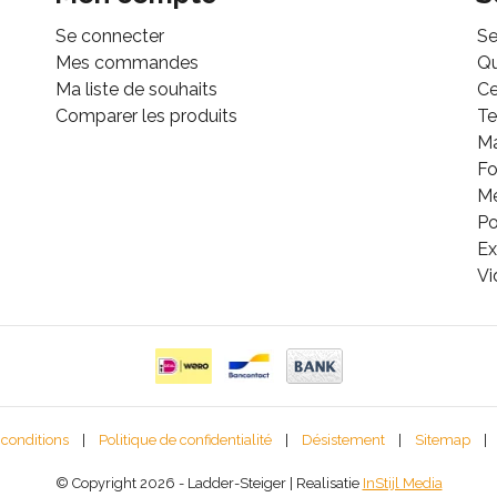
Se connecter
Se
Mes commandes
Q
Ma liste de souhaits
Ce
Comparer les produits
Te
M
Fo
Mé
Po
Ex
Vi
 conditions
|
Politique de confidentialité
|
Désistement
|
Sitemap
|
© Copyright 2026 - Ladder-Steiger | Realisatie
InStijl Media