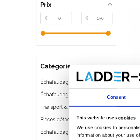
Prix
€
€
Catégories
Échafaudages roulants
Échafaudages pliant
Consent
Adapta
Transport & stockage d'échafaudage
échell
This website uses cookies
Pièces détachées
€89,
We use cookies to personalis
Échafaudages de façade
information about your use of