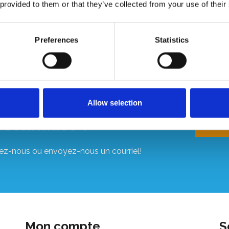
 provided to them or that they’ve collected from your use of their
Afficher le produit
Ajouter
Preferences
Statistics
us souhaitez un devis
Allow selection
+
rsonnalisé ?
ez-nous ou envoyez-nous un courriel!
Mon compte
S