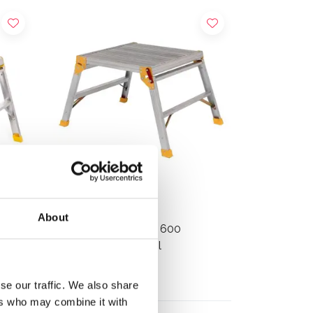
About
orme
Youngman Odd Job 600
plateforme de travail
€128,00
HT
se our traffic. We also share
ers who may combine it with