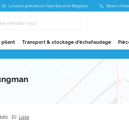
Livraison gratuite aux Pays-Bas et en Belgique
Besoin d'aide
pliant
Transport & stockage d'échafaudage
Pièc
ungman
uits
Liste