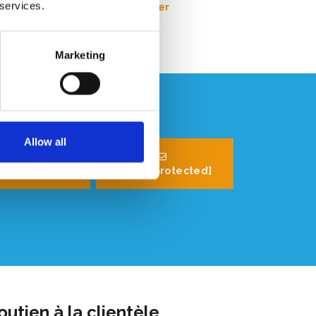
 services.
Ajouter
Marketing
Allow all
32 (0) 496 532
330
[email protected]
outien à la clientèle