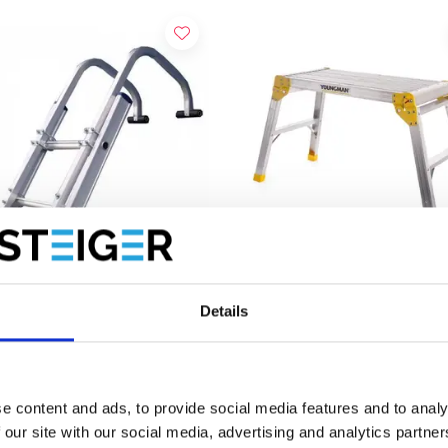
Details
teur - Crochet de toit pour
Youngman Odd Job plate-f
e
de travail
00
€67,00
HT
HT
e content and ads, to provide social media features and to analy
 our site with our social media, advertising and analytics partn