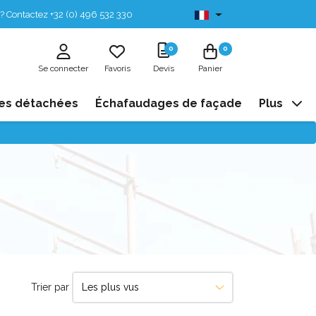
? Contactez +32 (0) 496 532 330
Disponibles de stock
0
0
Se connecter
Favoris
Devis
Panier
es détachées
Échafaudages de façade
Plus
Trier par