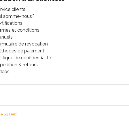
rvice clients
ui somme-nous?
rtifications
rmes et conditions
anuels
rmulaire de révocation
thodes de paiement
litique de confidentialité
pédition & retours
déos
RSS Feed