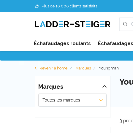
Plus de 10 000 clients satisfaits
Échafaudages roulants
Échafaudages 
Revenir à home
Marques
Youngman
Yo
Marques
3 prod