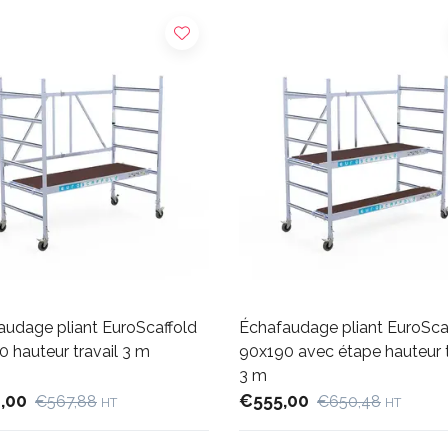
audage pliant EuroScaffold
Échafaudage pliant EuroSca
 hauteur travail 3 m
90x190 avec étape hauteur t
3 m
,00
€555,00
€567,88
€650,48
HT
HT