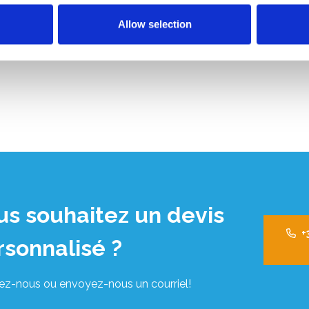
,00
€681,03
HT
Allow selection
Afficher le produit
us souhaitez un devis
+
rsonnalisé ?
ez-nous ou envoyez-nous un courriel!