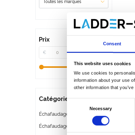
Prix
Consent
€
€
This website uses cookies
We use cookies to personalis
information about your use of
other information that you’ve
Catégories
Consent
Necessary
Selection
Échafaudages roulants
Échaf
avec m
Échafaudages pliant