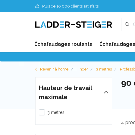
Plus de 10 000 clients satisfaits
Échafaudages roulants
Échafaudages 
Revenir à home
Finder
3 mètres
Professi
90
Hauteur de travail
maximale
3 mètres
4 prod