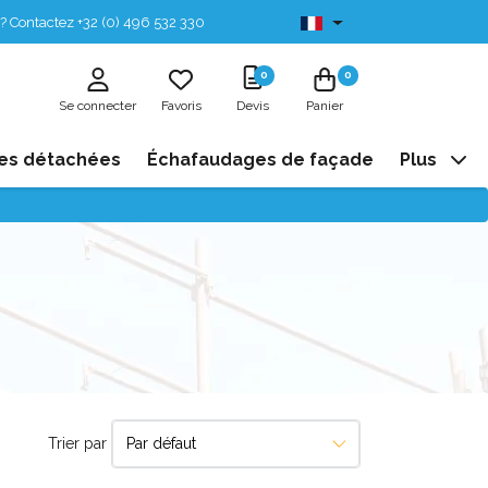
? Contactez +32 (0) 496 532 330
Disponibles de stock
0
0
Se connecter
Favoris
Devis
Panier
es détachées
Échafaudages de façade
Plus
Trier par