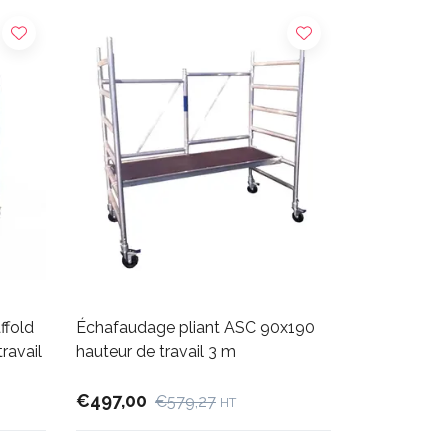
ffold
Échafaudage pliant ASC 90x190
ravail
hauteur de travail 3 m
€497,00
€579,27
HT