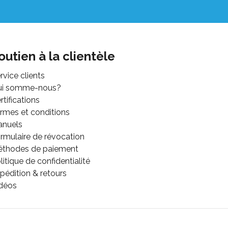
outien à la clientèle
rvice clients
ui somme-nous?
rtifications
rmes et conditions
anuels
rmulaire de révocation
thodes de paiement
litique de confidentialité
pédition & retours
déos