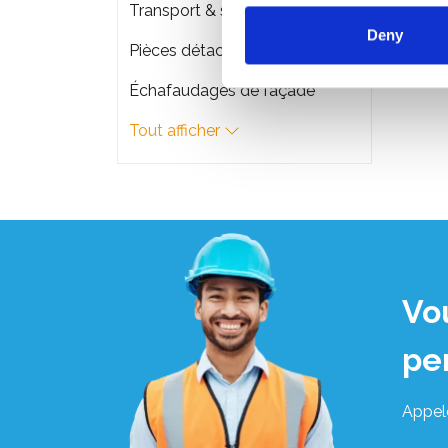
€579
Transport & stockage d'échafaudage
Deny
Pièces détachées
Échafaudages de façade
Tout afficher
Vo
pe
Appel