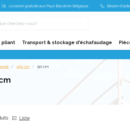
Livraison gratuite aux Pays-Bas et en Belgique
Besoin d'aide
pliant
Transport & stockage d'échafaudage
Pièc
onnel
190 cm
90 cm
 cm
uits
Liste