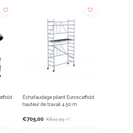
affold
Échafaudage pliant Euroscaffold
hauteur de travail 4,50 m
€705,00
€841,49
HT