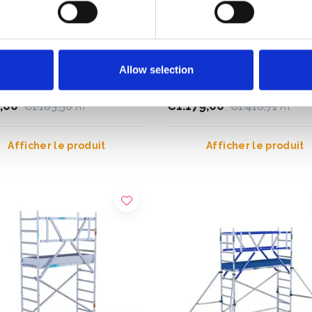
audage pliant ASC A-line
Échafaudage pliant ASC A-l
Allow selection
r de travail 3,85 m
hauteur travail 4,70 m
,00
€1.179,00
€1.103,50
€1.416,71
HT
HT
Afficher le produit
Afficher le produit