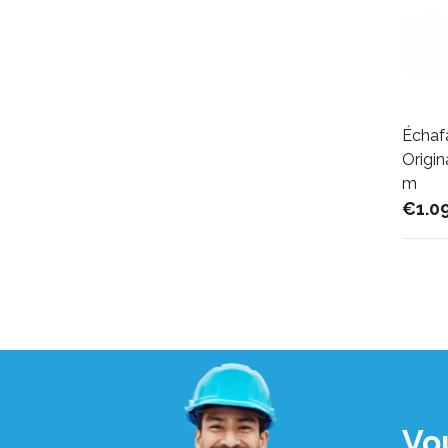
Échaf
Origin
m
€1.0
Vo