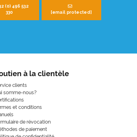
32 (0) 496 532
330
[email protected]
outien à la clientèle
rvice clients
ui somme-nous?
rtifications
rmes et conditions
anuels
rmulaire de révocation
thodes de paiement
litique de confidentialité