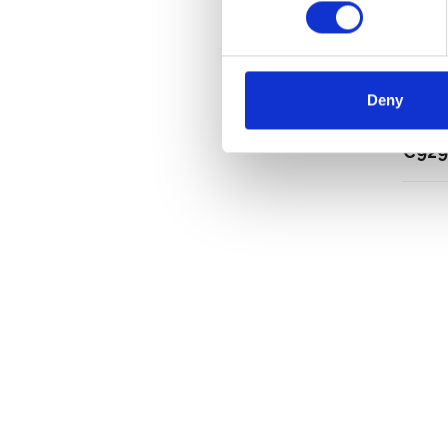
Échaf
Deny
hauteu
€929