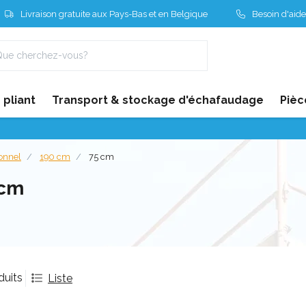
Livraison gratuite aux Pays-Bas et en Belgique
Besoin d'aide
pliant
Transport & stockage d'échafaudage
Pièc
ionnel
190 cm
75 cm
 cm
duits
Liste