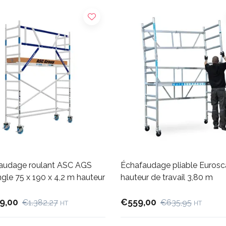
audage roulant ASC AGS
Échafaudage pliable Eurosc
ngle 75 x 190 x 4,2 m hauteur
hauteur de travail 3,80 m
9,00
€559,00
€1.382,27
€635,95
HT
HT