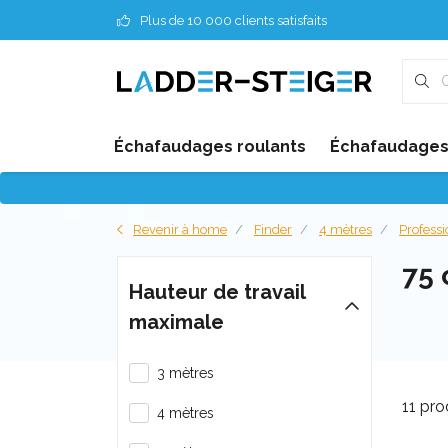
Plus de 10 000 clients satisfaits
Échafaudages roulants
Échafaudages 
Revenir à home
Finder
4 mètres
Profess
75
Hauteur de travail
maximale
3 mètres
11 pro
4 mètres