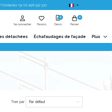
? Contactez +32 (0) 496 532 330
Disponibles de stock
0
0
Se connecter
Favoris
Devis
Panier
es détachées
Échafaudages de façade
Plus
Trier par