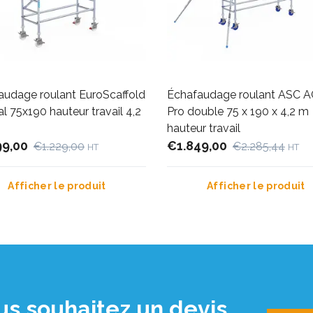
audage roulant EuroScaffold
Échafaudage roulant ASC 
al 75x190 hauteur travail 4,2
Pro double 75 x 190 x 4,2 m
hauteur travail
99,00
€1.849,00
€1.229,00
€2.285,44
HT
HT
Afficher le produit
Afficher le produit
us souhaitez un devis