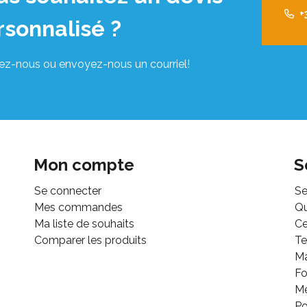
+
rsonnalisé ?
ez-nous ou envoyez-nous un courriel!
Mon compte
S
Se connecter
Se
Mes commandes
Q
Ma liste de souhaits
Ce
Comparer les produits
Te
M
Fo
Mé
Po