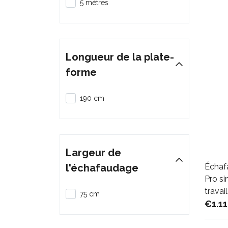
5 mètres
Longueur de la plate-
forme
190 cm
Largeur de
l'échafaudage
Échaf
Pro si
travail
75 cm
€1.11