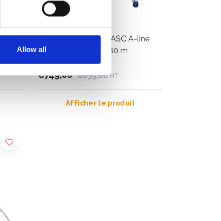
ine
Échafaudage pliant ASC A-line
Allow all
hauteur de travail 3,80 m
€749,00
€839,00
HT
Afficher le produit