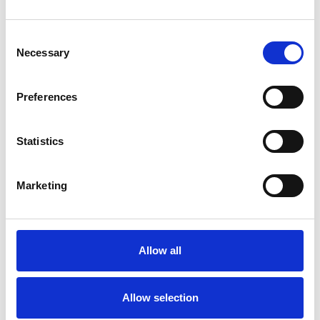
Consent
Necessary
Selection
Preferences
Statistics
Marketing
Échafaudage roulant ASC
AGS Pro double 90 x 190
x 6,2 m hauteur travail
Allow all
€2.689,00
€3.336,99
HT
Afficher le produit
Allow selection