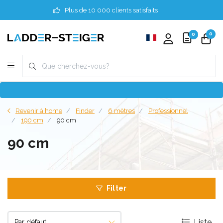
Plus de 10 000 clients satisfaits
0
0
Revenir à home
Finder
6 mètres
Professionnel
190 cm
90 cm
90 cm
Filter
Liste