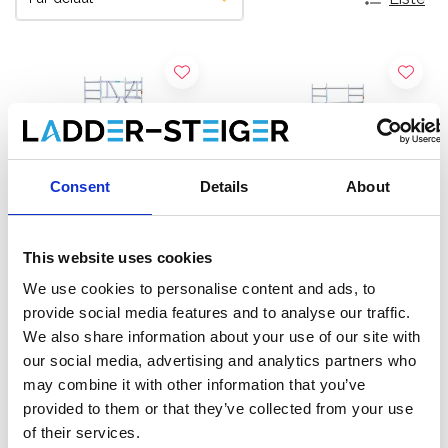
Consent
Details
About
This website uses cookies
We use cookies to personalise content and ads, to
Échafaudage roulant
Échafaudage pliant
provide social media features and to analyse our traffic.
EuroScaffold Original
EuroScaffold 90x190
We also share information about your use of our site with
90x190 hauteur travail 6,2
hauteur travail 6,5 m
our social media, advertising and analytics partners who
m
€1.769,00
€1.499,00
€2.184,62
€1.821,74
HT
HT
may combine it with other information that you’ve
provided to them or that they’ve collected from your use
Afficher le produit
Afficher le produit
of their services.