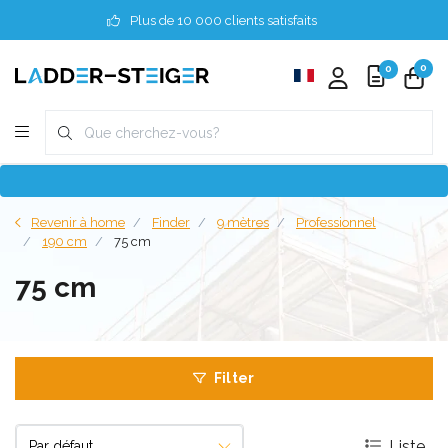
Plus de 10 000 clients satisfaits
0
0
Revenir à home
Finder
9 mètres
Professionnel
190 cm
75 cm
75 cm
Filter
Liste