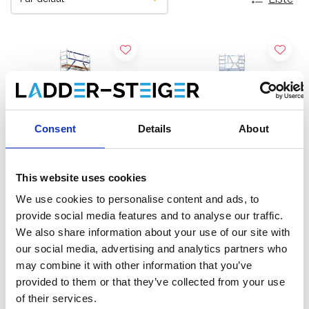
Consent
Details
About
This website uses cookies
We use cookies to personalise content and ads, to
Échafaudage roulant ASC
Échafaudage roulant
provide social media features and to analyse our traffic.
AGS Pro single 75 x 190 x
EuroScaffold Original
We also share information about your use of our site with
9,2 m hauteur travail
75x190 hauteur travail 9,2
our social media, advertising and analytics partners who
€2.739,00
m
€2.279,00
€3.395,86
€2.519,00
HT
HT
may combine it with other information that you’ve
provided to them or that they’ve collected from your use
Afficher le produit
Afficher le produit
of their services.