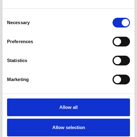
Consent
Necessary
Selection
Preferences
Statistics
Marketing
Échafaudage roulant ASC
AGS Pro double 75 x 190
x 9,2 m hauteur travail
Allow all
€3.479,00
€4.312,78
HT
Afficher le produit
Allow selection