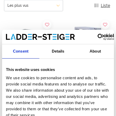
Liste
Consent
Details
About
This website uses cookies
We use cookies to personalise content and ads, to
Escabeau double Solide 2
Escabeau double accès
provide social media features and to analyse our traffic.
x 2 marches DT02
ASC 2 x 2 marches DT-2
We also share information about your use of our site with
our social media, advertising and analytics partners who
€205,00
€123,00
€240,44
€128,81
HT
HT
may combine it with other information that you’ve
provided to them or that they’ve collected from your use
of their services.
En rupture de stock