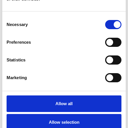
Afficher le produit
Consent
Necessary
Selection
Preferences
Statistics
Marketing
Staltor escabeau double
Escabeau double 2x2
accès en fibre 2x2
marches Jumbo
marches
SuperPRO
Allow all
€361,00
€124,00
HT
HT
Allow selection
Afficher le produit
Afficher le produit