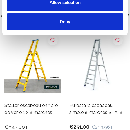
Allow selection
Plus de 10 000 clients satisfaits
Livraison gratuite aux Pays-Bas
et en Belgique
Deny
Staltor escabeau en fibre
Eurostairs escabeau
de verre 1 x 8 marches
simple 8 marches STX-8
€943,00
€251,00
€259,96
HT
HT