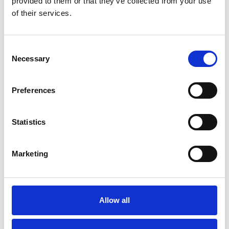
provided to them or that they’ve collected from your use
of their services.
Consent
Necessary
Selection
Preferences
Statistics
Little Giant Safety Cage
Escabeau 8 marches
Marketing
escabeau en fibre 8
Jumbo SuperPRO
marches
€1.119,00
€291,00
€1.359,00
HT
HT
Allow all
Afficher le produit
Afficher le produit