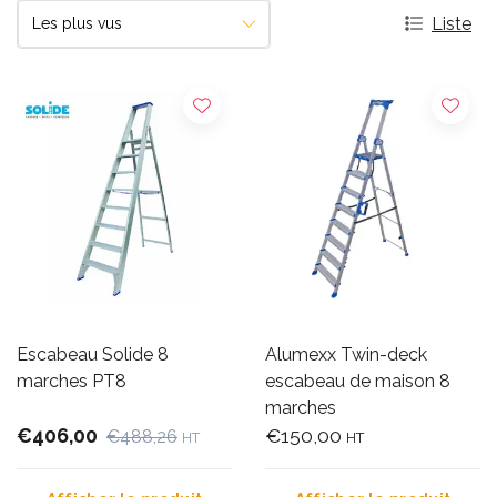
Liste
Escabeau Solide 8
Alumexx Twin-deck
marches PT8
escabeau de maison 8
marches
€406,00
€150,00
€488,26
HT
HT