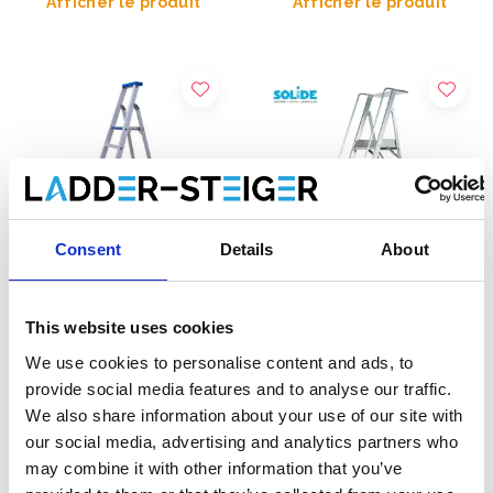
Afficher le produit
Afficher le produit
Consent
Details
About
This website uses cookies
Escabeau simple 8
Solide plateforme mobile
marches BT-8 ASC
pliable 8 marches PMP08
We use cookies to personalise content and ads, to
provide social media features and to analyse our traffic.
€300,00
€1.242,00
We also share information about your use of our site with
€328,49
€1.572,01
HT
HT
our social media, advertising and analytics partners who
may combine it with other information that you’ve
Afficher le produit
Afficher le produit