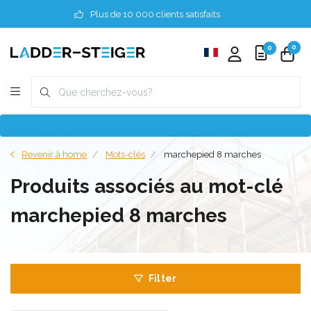
Plus de 10 000 clients satisfaits
0
0
Revenir à home
Mots-clés
marchepied 8 marches
Produits associés au mot-clé
marchepied 8 marches
Filter