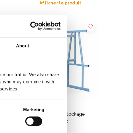
Afficher le produit
About
se our traffic. We also share
ers who may combine it with
 services.
Marketing
Alumexx panier de stockage
d'échafaudage Basic