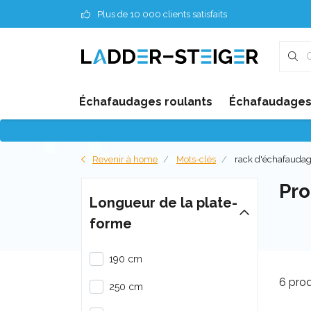
Plus de 10 000 clients satisfaits
Échafaudages roulants
Échafaudages 
Revenir à home
Mots-clés
rack d'échafauda
Pro
Longueur de la plate-
forme
190 cm
6 prod
250 cm