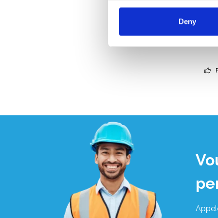
€1.2
Deny
Vo
pe
Appel