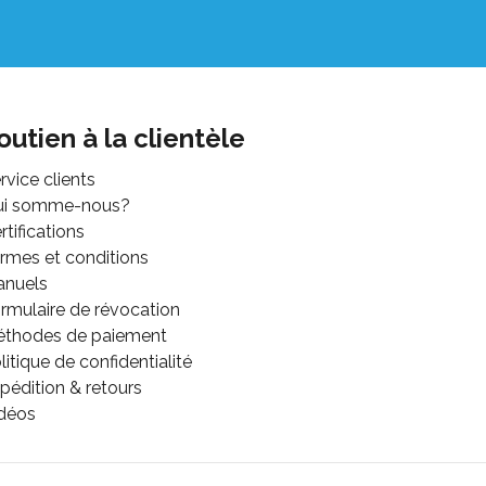
outien à la clientèle
rvice clients
ui somme-nous?
rtifications
rmes et conditions
anuels
rmulaire de révocation
thodes de paiement
litique de confidentialité
pédition & retours
déos