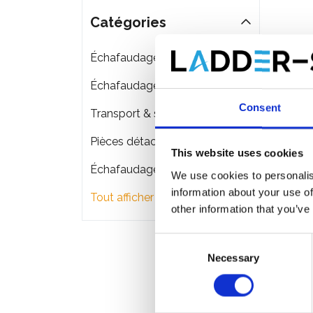
Catégories
Échafaudages roulants
Échafaudages pliant
Consent
Transport & stockage d'échafaudage
Pièces détachées
This website uses cookies
Échafaudages de façade
We use cookies to personalis
information about your use of
Tout afficher
other information that you’ve
Consent
Necessary
Selection
ASC p
d'éch