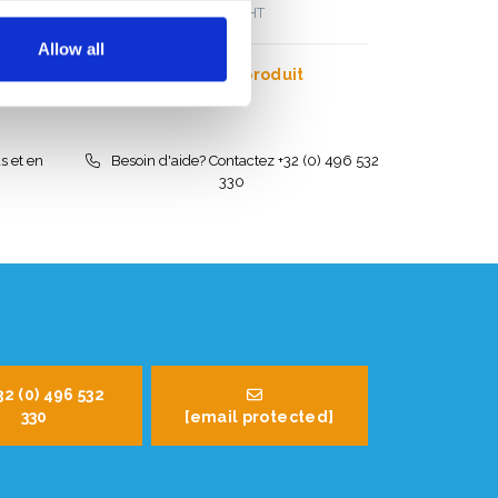
€549,00
€567,88
HT
Allow all
Afficher le produit
s et en
Besoin d'aide? Contactez +32 (0) 496 532
330
32 (0) 496 532
330
[email protected]