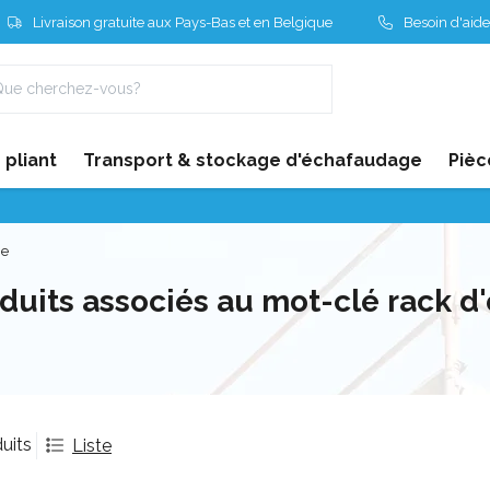
Livraison gratuite aux Pays-Bas et en Belgique
Besoin d'aide
pliant
Transport & stockage d'échafaudage
Pièc
ge
duits associés au mot-clé rack 
uits
Liste