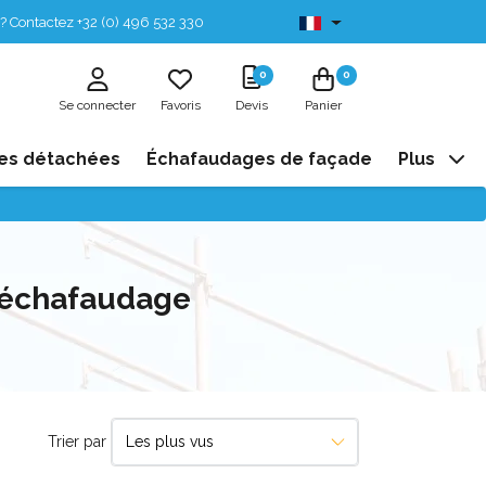
? Contactez +32 (0) 496 532 330
Disponibles de stock
0
0
Se connecter
Favoris
Devis
Panier
es détachées
Échafaudages de façade
Plus
d'échafaudage
Trier par