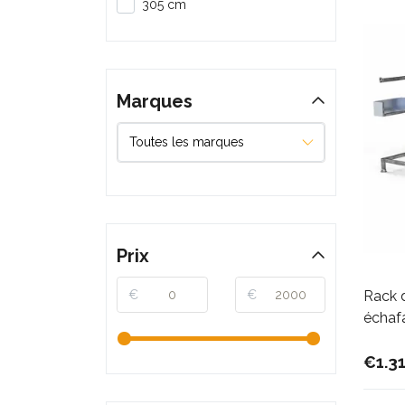
305 cm
Marques
Prix
€
€
Rack 
échaf
€1.3