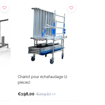
Chariot pour échafaudage (2
pièces)
€196,00
€209,67
HT