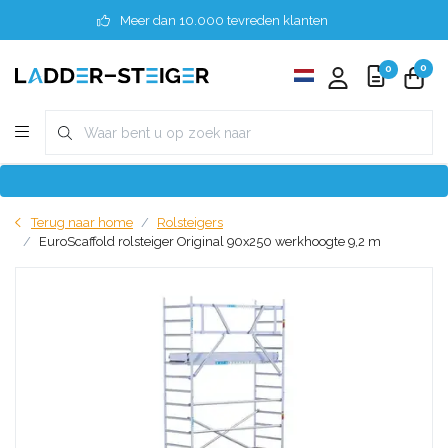
Meer dan 10.000 tevreden klanten
0
0
Terug naar home
Rolsteigers
EuroScaffold rolsteiger Original 90x250 werkhoogte 9,2 m