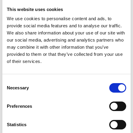
Opslaan in favorieten
This website uses cookies
We use cookies to personalise content and ads, to
provide social media features and to analyse our traffic.
We also share information about your use of our site with
our social media, advertising and analytics partners who
Product informatie
Vergelijkbare producten
may combine it with other information that you’ve
provided to them or that they’ve collected from your use
of their services.
Beschrijving
Euroscaffold rolsteiger Original 90x250
werkhoogte 9,20 m
Consent
Necessary
Selection
De
Euroscaffold aluminium rolsteiger 90x250
is ideaal voor
veilig werken op hoogte. Dankzij het compacte formaat en de
lichtgewicht aluminium constructie is deze rolsteiger eenvoudig
Preferences
te verplaatsen en snel op te bouwen. De vier
verstelbare
steigerwielen met rem
zorgen voor optimale stabiliteit en
Statistics
mobiliteit tijdens het werken. Het
platform is op elke