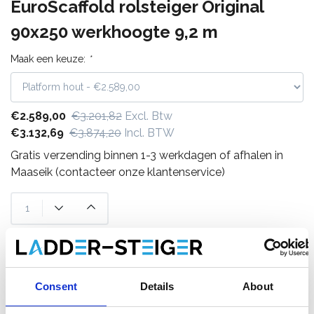
EuroScaffold rolsteiger Original
90x250 werkhoogte 9,2 m
Maak een keuze:
*
€2.589,00
€3.201,82
Excl. Btw
€3.132,69
€3.874,20
Incl. BTW
Gratis verzending binnen 1-3 werkdagen of afhalen in
Maaseik (contacteer onze klantenservice)
Toevoegen aan winkelwagen
Consent
Details
About
Toevoegen aan offerte