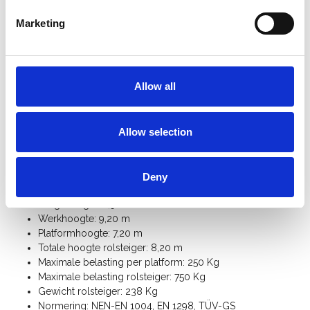
gewenste hoogte te plaatsen
, er is daarnaast voldoende
ruimte voor het plaatsen van de schoren.
Marketing
Deze professionele rolsteiger is geschikt voor
binnen- en
buitengebruik
en biedt meer veiligheid en comfort dan een
ladder. Perfect voor schilderwerk, onderhoud, montage en
Allow all
installatiewerkzaamheden. Met de
Euroscaffold rolstelling
kies je voor een duurzame, stabiele en betrouwbare oplossing
voor elke klus op hoogte. Wil je later uitbreiden? Alle
Allow selection
steigeronderdelen zijn los verkrijgbaar.
Specificaties:
Deny
Steigerbreedte: 0,90 m
Steigerlengte: 2,50 m
Werkhoogte: 9,20 m
Platformhoogte: 7,20 m
Totale hoogte rolsteiger: 8,20 m
Maximale belasting per platform: 250 Kg
Maximale belasting rolsteiger: 750 Kg
Gewicht rolsteiger: 238 Kg
Normering: NEN-EN 1004, EN 1298, TÜV-GS