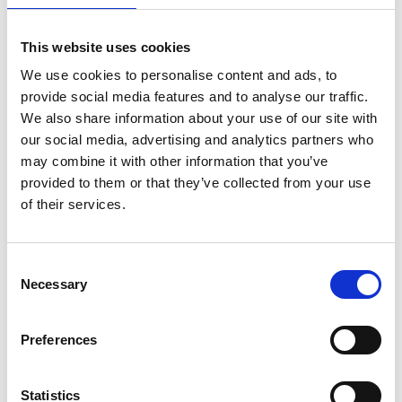
Opslaan in favorieten
This website uses cookies
We use cookies to personalise content and ads, to
provide social media features and to analyse our traffic.
We also share information about your use of our site with
Product informatie
Vergelijkbare producten
our social media, advertising and analytics partners who
may combine it with other information that you’ve
provided to them or that they’ve collected from your use
Beschrijving
of their services.
ASC universele rolsteiger 75x305
Keuze tussen platforms met houten deck of carbon deck.
Consent
Een platform met
carbon deck is 25% procent lichter
Necessary
Selection
dan een platform met houten deck.
De ASC standaard rolsteiger is geschikt voor
werkzaamheden
binnen en buiten.
Preferences
De ASC universele rolsteiger met schoren is standaard
uitgerust met
dubbelgeremde wielen,
deze zijn tot 25
cm in hoogte regelbaar.
Statistics