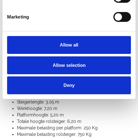
De ASC smalle rolsteiger is bovenaan voorzien van een
leuning op knie-en heuphoogte
.
Sneller op-en afbouwen dankzij de
innovatieve
Marketing
platformhaak
met geïntegreerde
opwaaibeveiliging
.
De ASC universele rolsteiger is voorzien van een
kantplankset
zodat er geen materialen of gereedschap
op het platform niet naar beneden kan vallen.
Allow all
Bij vrijstaand gebruik heeft u 4
stabilisatoren
nodig.
Met extra
rolsteiger onderdelen
kan u deze universele
rolsteiger 75 cm breed uitbreiden tot werkhoogte 12
Allow selection
meter.
Bekijk hier de
handleiding ASC universele rolsteiger
.
Specificaties:
Deny
Steigerbreedte: 0,75 m
Steigerlengte: 3,05 m
Werkhoogte: 7,20 m
Platformhoogte: 5,20 m
Totale hoogte rolsteiger: 6,20 m
Maximale belasting per platform: 250 Kg
Maximale belasting rolsteiger: 750 Kg