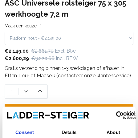
ASC Universele rolsteiger 75 x 305
werkhoogte 7,2 m
Maak een keuze:
*
€2.149,00
€2.661,70
Excl. Btw
€2.600,29
€3.220,66
Incl. BTW
Gratis verzending binnen 1-3 werkdagen of afhalen in
Etten-Leur of Maaseik (contacteer onze klantenservice)
Toevoegen aan winkelwagen
Toevoegen aan offerte
Consent
Details
About