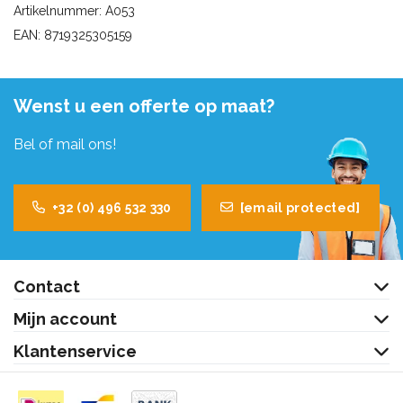
Artikelnummer: A053
EAN: 8719325305159
Wenst u een offerte op maat?
Bel of mail ons!
+32 (0) 496 532 330
[email protected]
Contact
Mijn account
Klantenservice