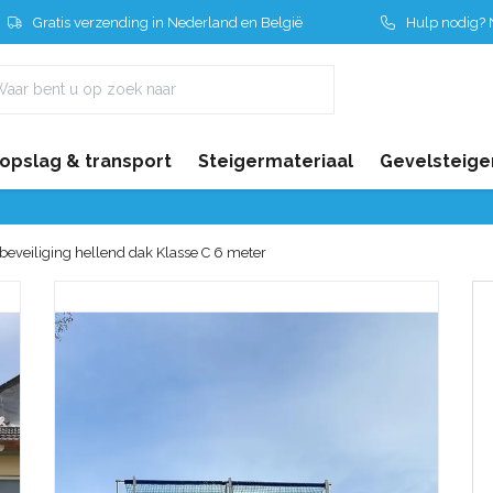
Gratis verzending in Nederland en België
Hulp nodig? N
 opslag & transport
Steigermateriaal
Gevelsteige
beveiliging hellend dak Klasse C 6 meter