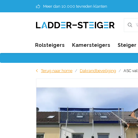
Meer dan 10.000 tevreden klanten
Rolsteigers
Kamersteigers
Steiger
Terug naar home
Dakrandbeveiliging
ASC val