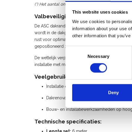
(*) Het aantal onderdelen op de foto’s kan afwijken
This website uses cookies
Valbeveiliging voor platte en helle
We use cookies to personalis
De ASC dakrandbeveiliging Klasse C is ontworpen 
information about your use of
wordt in de dakgoot geplaatst en steunt verticaal 
other information that you’ve
rust voor optimale stabiliteit. Door de telescopis
gepositioneerd zonder obstakels zoals ramen.
Consent
Necessary
Selection
De wettelijk verplichte kantplank is geïntegreerd i
installatie met minimale onderdelen.
Veelgebruikte toepassingen:
Installatie en onderhoud van zonnepanelen
Deny
Dakrenovatie en dakonderhoud
Bouw- en installatiewerkzaamheden op hoo
Technische specificaties:
Lengte set:
6 meter