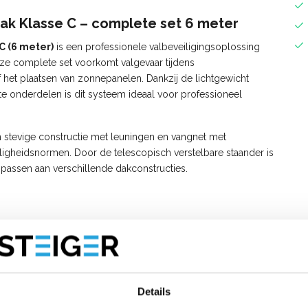
ak Klasse C – complete set 6 meter
C (6 meter)
is een professionele valbeveiligingsoplossing
eze complete set voorkomt valgevaar tijdens
het plaatsen van zonnepanelen. Dankzij de lichtgewicht
e onderdelen is dit systeem ideaal voor professioneel
n stevige constructie met leuningen en vangnet met
igheidsnormen. Door de telescopisch verstelbare staander is
 passen aan verschillende dakconstructies.
374
lasse C – 6 meter:
Details
net met geïntegreerde kantplank