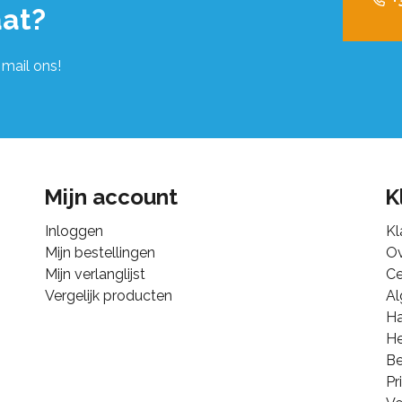
+
at?
 mail ons!
Mijn account
K
Inloggen
Kl
Mijn bestellingen
Ov
Mijn verlanglijst
Ce
Vergelijk producten
A
Ha
He
B
Pr