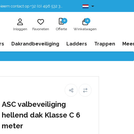
eem contact op +32 (0) 496 532 330
Leverbaar uit voorraad
0
0
Inloggen
Favorieten
Offerte
Winkelwagen
rs
Dakrandbeveiliging
Ladders
Trappen
Mee
ASC valbeveiliging
hellend dak Klasse C 6
meter