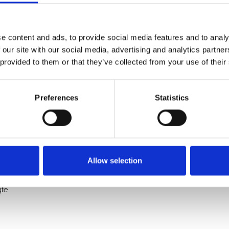
. De bovenstaande onderdelenlijst is leidend.
nde daken
e content and ads, to provide social media features and to analy
voor maximale veiligheid en gebruiksgemak. De staander
 our site with our social media, advertising and analytics partn
tegen de gevel, waardoor de voetplaat volledig tegen de muur
 provided to them or that they’ve collected from your use of their
che verstelling kan de staander nauwkeurig worden
Preferences
Statistics
n het vangnet, wat zorgt voor extra bescherming en snelle
Allow selection
gte