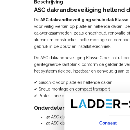
Beschrijving
ASC dakrandbeveiliging hellend d
De
ASC
dakrandbeveiliging schuin dak Klasse 
voor veilig werken op platte en hellende daken. D
dakwerkzaamheden, zoals onderhoud, renovatie of 
aluminium constructie, snelle montage en compact
gebruik in de bouw en installatietechniek.
De ASC dakrandbeveiliging Klasse C bestaat uit ee
geïntegreerde kantplank, conform de geldende veil
het systeem flexibel inzetbaar en eenvoudig aan te
✔ Geschikt voor platte en hellende daken
✔ Snelle montage en compact transport
✔ Professionele valbeveiliging volgens NEN-EN 13
Onderdelenlijst ASC valbeveiliging K
3x ASC dakrandbeveiliging staander
Consent
2x ASC dakrandbeveiliging frame 3 m + vang