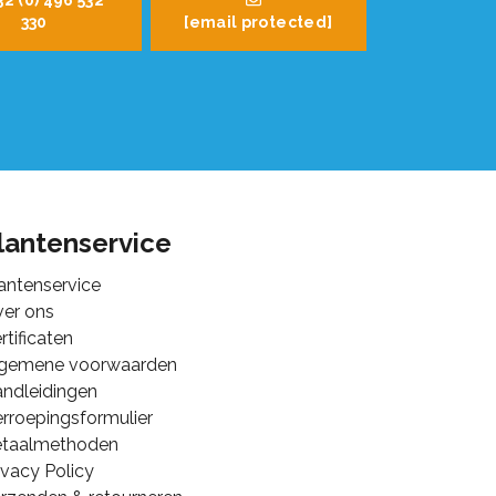
32 (0) 496 532
330
[email protected]
lantenservice
antenservice
er ons
rtificaten
lgemene voorwaarden
ndleidingen
rroepingsformulier
etaalmethoden
ivacy Policy