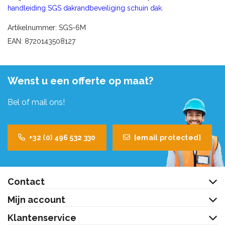
handleiding SGS dakrandbeveiliging schuin dak
.
Artikelnummer: SGS-6M
EAN: 8720143508127
Wenst u een offerte op maat?
Bel of mail ons!
+32 (0) 496 532 330
[email protected]
Contact
Mijn account
Klantenservice