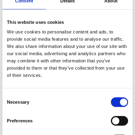
Consent
Details
About
Beschrijving
This website uses cookies
Euroscaffold SGS Edge valbeveiliging hellend dak lengte 6
We use cookies to personalise content and ads, to
meter.
provide social media features and to analyse our traffic.
Onderdelenlijst:
We also share information about your use of our site with
our social media, advertising and analytics partners who
3x SGS dakrandbeveiliging staander
may combine it with other information that you’ve
2x SGS dakrandbeveiliging leuning 3 m
provided to them or that they’ve collected from your use
2x SGS dakrandbeveiliging houten kantplank 3 m
of their services.
2x SGS dakrandbeveiliging haakbeugel
* Het aantal onderdelen op de foto's kan afwijken.
Bovenstaande onderdelenlijst is van toepassing.
Consent
Necessary
Selection
Kenmerken SGS Edge valbeveiliging
schuin dak:
Preferences
Voor hellende daken met een dakhelling tot 60°.
Toepasbaar bij obstakels op de grond of in de gevel.