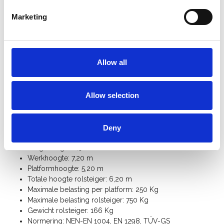
gewenste hoogte te plaatsen
, er is daarnaast voldoende
ruimte voor het plaatsen van de schoren.
Marketing
Deze professionele rolsteiger is geschikt voor
binnen- en
buitengebruik
en biedt meer veiligheid en comfort dan een
ladder. Perfect voor schilderwerk, onderhoud, montage en
Allow all
installatiewerkzaamheden. Met de
Euroscaffold rolstelling
kies je voor een duurzame, stabiele en betrouwbare oplossing
voor elke klus op hoogte. Wil je later uitbreiden? Alle
Allow selection
steigeronderdelen zijn los verkrijgbaar.
Specificaties:
Deny
Steigerbreedte: 0,90 m
Steigerlengte: 1,90 m
Werkhoogte: 7,20 m
Platformhoogte: 5,20 m
Totale hoogte rolsteiger: 6,20 m
Maximale belasting per platform: 250 Kg
Maximale belasting rolsteiger: 750 Kg
Gewicht rolsteiger: 166 Kg
Normering: NEN-EN 1004, EN 1298, TÜV-GS