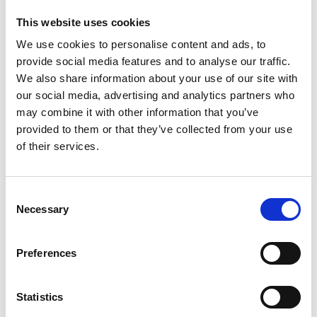
Opslaan in favorieten
This website uses cookies
We use cookies to personalise content and ads, to
provide social media features and to analyse our traffic.
We also share information about your use of our site with
our social media, advertising and analytics partners who
Product informatie
Vergelijkbare producten
may combine it with other information that you’ve
provided to them or that they’ve collected from your use
of their services.
Beschrijving
Euroscaffold rolsteiger Original 90x190
werkhoogte 7,20 m
Consent
Necessary
Selection
De
Euroscaffold aluminium rolsteiger 90x190
is ideaal voor
veilig werken op hoogte. Dankzij het compacte formaat en de
lichtgewicht aluminium constructie is deze rolsteiger eenvoudig
Preferences
te verplaatsen en snel op te bouwen. De vier
verstelbare
steigerwielen met rem
zorgen voor optimale stabiliteit en
Statistics
mobiliteit tijdens het werken. Het
platform is op elke