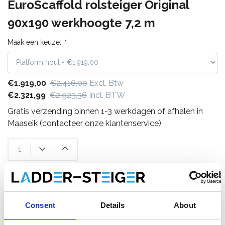
EuroScaffold rolsteiger Original
90x190 werkhoogte 7,2 m
Maak een keuze:
*
€1.919,00
€2.416,00
Excl. Btw
€2.321,99
€2.923,36
Incl. BTW
Gratis verzending binnen 1-3 werkdagen of afhalen in
Maaseik (contacteer onze klantenservice)
Toevoegen aan winkelwagen
Consent
Details
About
Toevoegen aan offerte