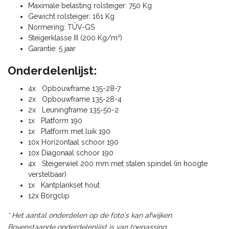
Maximale belasting rolsteiger: 750 Kg
Gewicht rolsteiger: 161 Kg
Normering: TÜV-GS
Steigerklasse III (200 Kg/m²)
Garantie: 5 jaar
Onderdelenlijst:
4x Opbouwframe 135-28-7
2x Opbouwframe 135-28-4
2x Leuningframe 135-50-2
1x Platform 190
1x Platform met luik 190
10x Horizontaal schoor 190
10x Diagonaal schoor 190
4x Steigerwiel 200 mm met stalen spindel (in hoogte
verstelbaar)
1x Kantplankset hout
12x Borgclip
* Het aantal onderdelen op de foto's kan afwijken.
Bovenstaande onderdelenlijst is van toepassing.