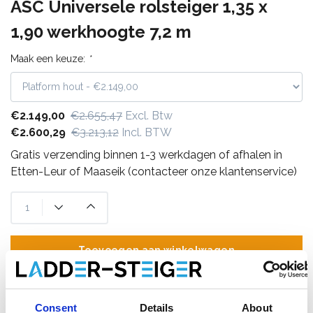
ASC Universele rolsteiger 1,35 x
1,90 werkhoogte 7,2 m
Maak een keuze:
*
€2.149,00
€2.655,47
Excl. Btw
€2.600,29
€3.213,12
Incl. BTW
Gratis verzending binnen 1-3 werkdagen of afhalen in
Etten-Leur of Maaseik (contacteer onze klantenservice)
Toevoegen aan winkelwagen
Toevoegen aan offerte
Consent
Details
About