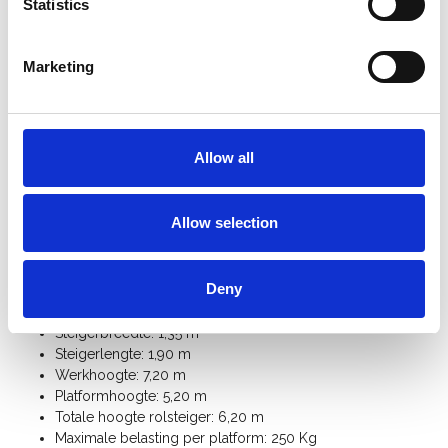
cm in hoogte regelbaar.
Statistics
De ASC brede rolsteiger is bovenaan voorzien van een
leuning op knie-en heuphoogte
.
Marketing
Sneller op-en afbouwen dankzij de
innovatieve
platformhaak
met geïntegreerde
opwaaibeveiliging
.
De ASC universele rolsteiger is voorzien van een
kantplankset
zodat er geen materialen of gereedschap
op het platform niet naar beneden kan vallen.
Allow all
Bij vrijstaand gebruik heeft u 4
stabilisatoren
nodig.
Met extra
rolsteiger onderdelen
kan u deze universele
rolsteiger 135 cm breed uitbreiden tot werkhoogte 14
Allow selection
meter.
Bekijk hier de
handleiding ASC universele rolsteiger
Deny
Specificaties:
Steigerbreedte: 1,35 m
Steigerlengte: 1,90 m
Werkhoogte: 7,20 m
Platformhoogte: 5,20 m
Totale hoogte rolsteiger: 6,20 m
Maximale belasting per platform: 250 Kg