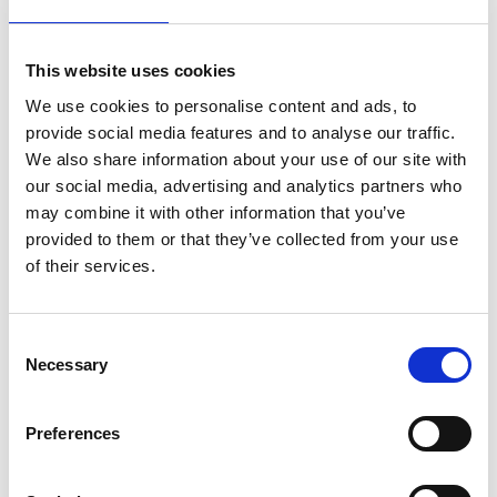
Opslaan in favorieten
This website uses cookies
We use cookies to personalise content and ads, to
provide social media features and to analyse our traffic.
Product informatie
Vergelijkbare producten
We also share information about your use of our site with
our social media, advertising and analytics partners who
may combine it with other information that you’ve
provided to them or that they’ve collected from your use
Beschrijving
of their services.
De
ASC
universele
rolsteiger 135x190
is een brede
aluminium rolsteiger met een
groot stacomfort
.
Keuze tussen platforms met houten deck of carbon deck.
Consent
Een platform met
carbon deck is 25% procent lichter
Necessary
Selection
dan een platform met houten deck.
De ASC standaard rolsteiger is geschikt voor
werkzaamheden
binnen en buiten.
Preferences
De ASC universele rolsteiger met schoren is standaard
uitgerust met
dubbelgeremde wielen,
deze zijn tot 25