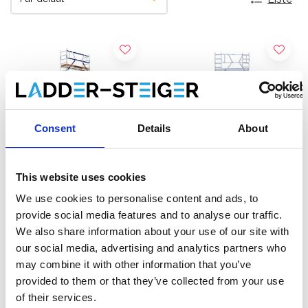
Consent
Details
About
This website uses cookies
We use cookies to personalise content and ads, to
Échafaudage roulant ASC
Échafaudage roulant
provide social media features and to analyse our traffic.
AGS Pro single 75 x 250 x
EuroScaffold Original
We also share information about your use of our site with
8,2 m hauteur travail
75x250 hauteur travail 8,2
our social media, advertising and analytics partners who
€2.449,00
m
€2.299,00
€3.032,33
€2.499,00
HT
HT
may combine it with other information that you’ve
provided to them or that they’ve collected from your use
Afficher le produit
Afficher le produit
of their services.