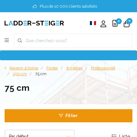
Plus de 10 000 clients satisfaits
0
0
Revenir à home
Finder
8 mètres
Professionnel
250 cm
75 cm
75 cm
Filter
Liste