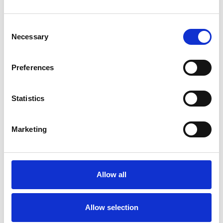
Consent
Necessary
Selection
Preferences
Statistics
Marketing
Échafaudage roulant ASC
AGS Pro double 75 x 250
x 8,2 m hauteur travail
Allow all
€3.559,00
€4.405,98
HT
Afficher le produit
Allow selection