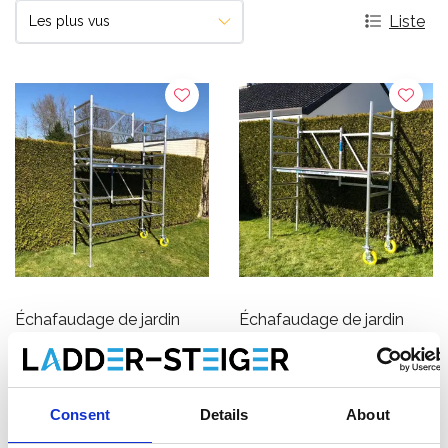
Liste
Échafaudage de jardin
Échafaudage de jardin
ASC hauteur de travail 4
ASC hauteur de travail 3
m
m
€779,00
€574,00
HT
HT
Consent
Details
About