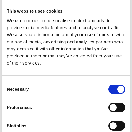
Afficher le produit
Afficher le produit
This website uses cookies
We use cookies to personalise content and ads, to
provide social media features and to analyse our traffic.
We also share information about your use of our site with
our social media, advertising and analytics partners who
may combine it with other information that you’ve
provided to them or that they’ve collected from your use
of their services.
Consent
Necessary
Roues d'échafaudage de
Kit de roues
Selection
jardin (4 pièces)
d'échafaudage de jardin
réglable
Preferences
€309,00
€225,00
HT
HT
Statistics
Afficher le produit
Afficher le produit