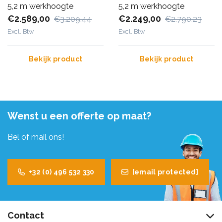
5,2 m werkhoogte
5,2 m werkhoogte
€2.589,00
€2.249,00
€3.209,44
€2.790,23
Excl. Btw
Excl. Btw
Bekijk product
Bekijk product
Wenst u een offerte op maat?
Bel of mail ons!
+32 (0) 496 532 330
[email protected]
Contact