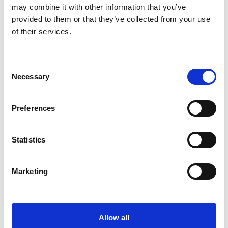
may combine it with other information that you’ve
Bekijk product
Bekijk product
provided to them or that they’ve collected from your use
of their services.
Consent
Necessary
Selection
Preferences
Statistics
EuroScaffold rolsteiger
ASC rolsteiger AGS Pro
Marketing
Original 135x250
dubbelzijdig 75 x 250 x 5,2
werkhoogte 5,2 m
m werkhoogte
€1.719,00
€2.199,00
€2.132,88
€2.722,32
Excl. Btw
Excl. Btw
Allow all