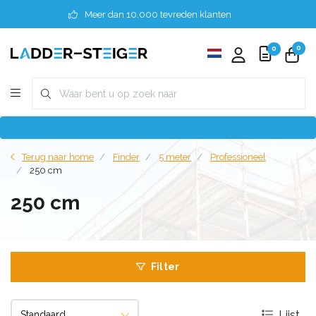
Meer dan 10.000 tevreden klanten
0
0
Terug naar home
Finder
5 meter
Professioneel
250 cm
250 cm
Filter
Lijst