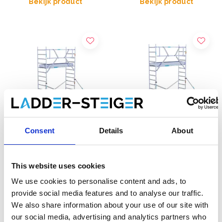
Bekijk product
Bekijk product
Consent
Details
About
EuroScaffold rolsteiger
EuroScaffold rolsteiger
Original 90x250
Original 75x250
This website uses cookies
werkhoogte 5,2 m
werkhoogte 5,2 m
We use cookies to personalise content and ads, to
€1.599,00
€1.419,00
€1.978,84
€1.549,00
provide social media features and to analyse our traffic.
Excl. Btw
Excl. Btw
We also share information about your use of our site with
our social media, advertising and analytics partners who