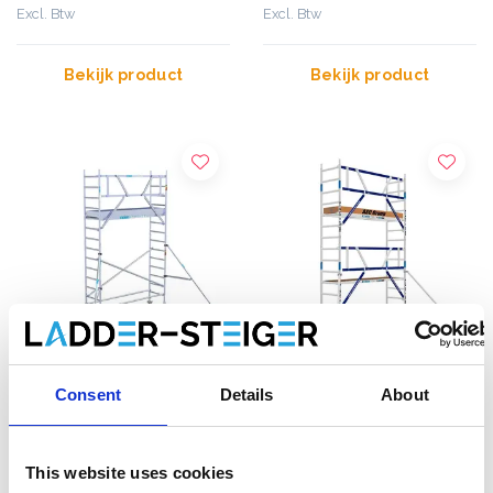
Excl. Btw
Excl. Btw
Bekijk product
Bekijk product
Consent
Details
About
EuroScaffold rolsteiger
ASC rolsteiger AGS Pro
Original 75x250
enkelzijdig 75 x 250 x 5,2
werkhoogte 5,2 m
m werkhoogte
This website uses cookies
€1.419,00
€1.829,00
€1.549,00
€2.267,12