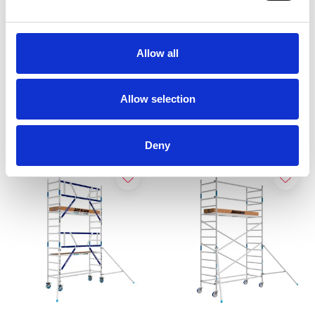
ASC Universele rolsteiger
EuroScaffold rolsteiger
75 x 305 werkhoogte 5,2
Original 75x305
m
werkhoogte 5,2 m
Allow all
€1.339,00
€1.489,00
€1.652,36
€1.699,00
Excl. Btw
Excl. Btw
Allow selection
Bekijk product
Bekijk product
Deny