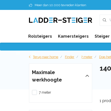
Meer dan 10.000 tevreden klanten
Rolsteigers
Kamersteigers
Steiger
Terug naar home
Finder
7 meter
Doe-het
14
Maximale
werkhoogte
7 meter
1 pro