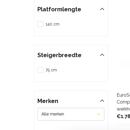
Platformlengte
140 cm
Steigerbreedte
75 cm
EuroS
Merken
Compa
werkh
€1.7