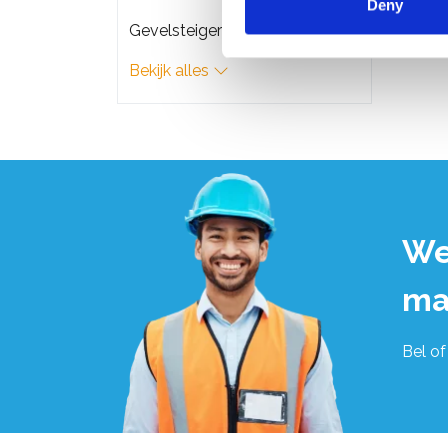
Deny
Gevelsteigers
Bekijk alles
We
ma
Bel of