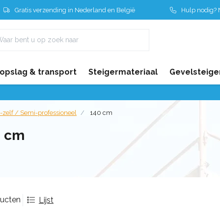
Gratis verzending in Nederland en België
Hulp nodig? N
 opslag & transport
Steigermateriaal
Gevelsteige
-zelf / Semi-professioneel
140 cm
0 cm
ducten
Lijst