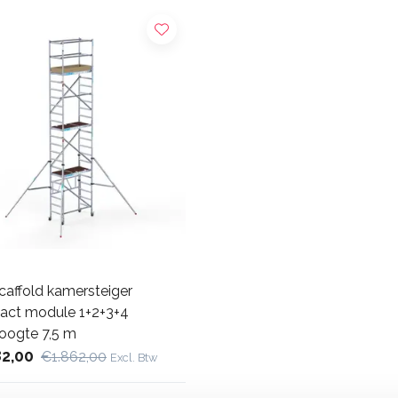
caffold kamersteiger
ct module 1+2+3+4
oogte 7,5 m
82,00
€1.862,00
Excl. Btw