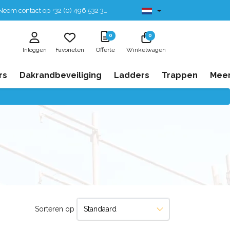
eem contact op +32 (0) 496 532 330
Leverbaar uit voorraad
0
0
Inloggen
Favorieten
Offerte
Winkelwagen
rs
Dakrandbeveiliging
Ladders
Trappen
Mee
Sorteren op