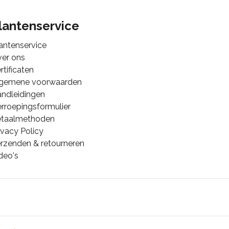
lantenservice
antenservice
er ons
rtificaten
lgemene voorwaarden
ndleidingen
rroepingsformulier
etaalmethoden
ivacy Policy
rzenden & retourneren
deo's