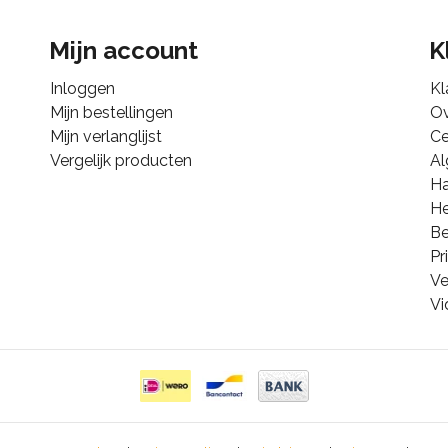
Mijn account
K
Inloggen
Kl
Mijn bestellingen
Ov
Mijn verlanglijst
Ce
Vergelijk producten
A
Ha
He
B
Pr
Ve
Vi