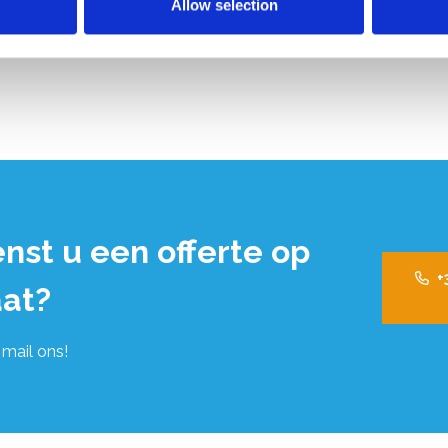
Allow selection
nst u een offerte op
+
at?
 mail ons!